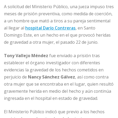
a
m
n
h
e
o
A solicitud del Ministerio Público, una jueza impuso tres
c
ai
k
at
ss
m
meses de prisión preventiva, como medida de coerción,
e
l
e
s
e
p
a un hombre que mató a tiros a su pareja sentimental
b
dI
A
n
ar
al llegar al
hospital Darío Contreras
, en Santo
o
n
p
g
ti
Domingo Este, en un hecho en el que provocó heridas
o
p
e
r
de gravedad a otra mujer, el pasado 22 de junio.
k
r
Tony Vallejo Méndez
fue enviado a prisión tras
establecer el órgano investigador con diferentes
evidencias la gravedad de los hechos cometidos en
perjuicio de
Nancy Sánchez Gálvez
, así como contra
otra mujer que se encontraba en el lugar, quien resultó
gravemente herida en medio del hecho y aún continúa
ingresada en el hospital en estado de gravedad.
El Ministerio Público indicó que previo a los hechos