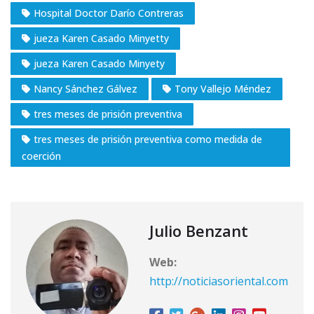
Hospital Doctor Darío Contreras
jueza Karen Casado Minyetty
jueza Karen Casado Minyety
Nancy Sánchez Gálvez
Tony Vallejo Méndez
tres meses de prisión preventiva
tres meses de prisión preventiva como medida de
coerción
Julio Benzant
Web:
http://noticiasoriental.com