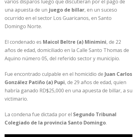
o
p
e
r
varios disparos luego que discutieran por el pago de
una apuesta de un
juego de billar
, en un suceso
k
r
ocurrido en el sector Los Guaricanos, en Santo
Domingo Norte.
El condenado es
Maicol Beltre (a) Minimini
, de 22
años de edad, domiciliado en la Calle Santo Thomas de
Aquino número 05, del referido sector y municipio.
Fue encontrado culpable en el homicidio de
Juan Carlos
González Patiño (a) Pupi
, de 29 años de edad, quien
habría ganado RD$25,000 en una apuesta de billar, a su
victimario.
La condena fue dictada por el
Segundo Tribunal
Colegiado de la provincia Santo Domingo
.