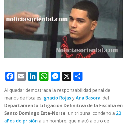
F
E
Li
W
M
X
C
a
m
n
h
e
o
Al quedar demostrada la responsabilidad penal de
c
ai
k
at
ss
m
manos de fiscales
Ignacio Rojas
y
Ana Basora
, del
e
l
e
s
e
p
Departamento Litigación Definitiva de la Fiscalía en
b
dI
A
n
ar
Santo Domingo Este-Norte
, un tribunal condenó a
20
o
n
p
g
ti
años de prisión
a un hombre, que mató a otro de