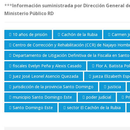
***
Información suministrada por Dirección General d
Ministerio Público RD
10 años de prisión
Cachón de la Rubia
Carmen J
Centro de Corrección y Rehabilitación (CCR) de Najayo Homb
Departamento de Litigación Definitiva de la Fiscalía en San
fiscales Evelyn Peña y Alexis Casado
Flor A. Batista Po
Juez José Leonel Asencio Quezada
jueza Elizabeth Es
jurisdicción de la provincia Santo Domingo
justicia
municipio Santo Domingo Este
poder judicial
Pr
Santo Domingo Este
sector El Cachón de la Rubia