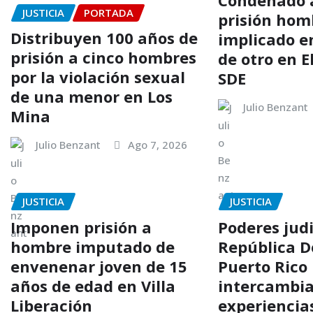
Condenado a
JUSTICIA
PORTADA
prisión hom
Distribuyen 100 años de
implicado e
prisión a cinco hombres
de otro en El
por la violación sexual
SDE
de una menor en Los
Julio Benzant
Mina
Julio Benzant
Ago 7, 2026
JUSTICIA
JUSTICIA
Imponen prisión a
Poderes judi
hombre imputado de
República D
envenenar joven de 15
Puerto Rico
años de edad en Villa
intercambi
Liberación
experiencia