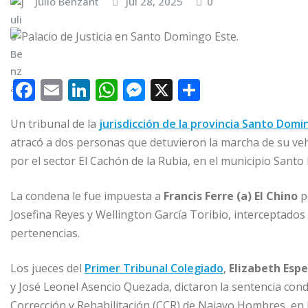
Julio Benzant
Jul 28, 2025
0
F
E
Li
W
M
X
C
a
m
n
h
e
o
Un tribunal de la
jurisdicción de la provincia Santo Domi
c
ai
k
at
ss
m
atracó a dos personas que detuvieron la marcha de su ve
e
l
e
s
e
p
por el sector El Cachón de la Rubia, en el municipio Sant
b
dI
A
n
ar
o
n
p
g
ti
La condena le fue impuesta a
Francis Ferre (a) El Chino
p
Josefina Reyes y Wellington García Toribio, interceptad
o
p
e
r
pertenencias.
k
r
Los jueces del
Primer Tribunal Colegiado
,
Elizabeth Esp
y José Leonel Asencio Quezada, dictaron la sentencia con
Corrección y Rehabilitación (CCR) de Najayo Hombres, en l