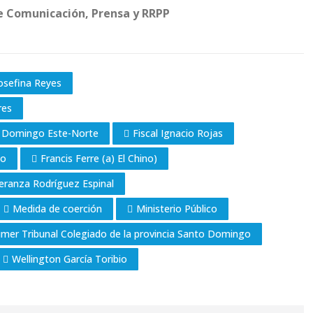
e Comunicación, Prensa y RRPP
osefina Reyes
res
to Domingo Este-Norte
Fiscal Ignacio Rojas
lo
Francis Ferre (a) El Chino)
peranza Rodríguez Espinal
Medida de coerción
Ministerio Público
imer Tribunal Colegiado de la provincia Santo Domingo
Wellington García Toribio