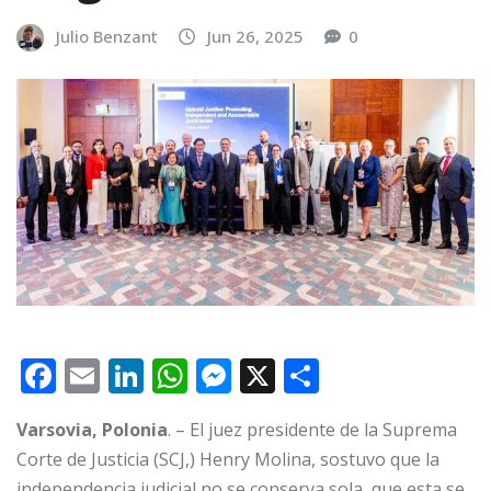
Julio Benzant
Jun 26, 2025
0
F
E
Li
W
M
X
C
a
m
n
h
e
o
Varsovia, Polonia
. – El juez presidente de la Suprema
c
ai
k
at
ss
m
Corte de Justicia (SCJ,) Henry Molina, sostuvo que la
e
l
e
s
e
p
independencia judicial no se conserva sola, que esta se