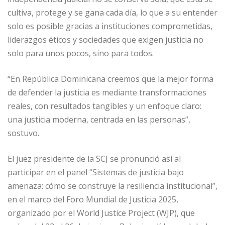
b
dI
A
n
ar
cultiva, protege y se gana cada día, lo que a su entender
o
n
p
g
ti
solo es posible gracias a instituciones comprometidas,
o
p
e
r
liderazgos éticos y sociedades que exigen justicia no
solo para unos pocos, sino para todos.
k
r
“En República Dominicana creemos que la mejor forma
de defender la justicia es mediante transformaciones
reales, con resultados tangibles y un enfoque claro:
una justicia moderna, centrada en las personas”,
sostuvo.
El juez presidente de la SCJ se pronunció así al
participar en el panel “Sistemas de justicia bajo
amenaza: cómo se construye la resiliencia institucional”,
en el marco del Foro Mundial de Justicia 2025,
organizado por el World Justice Project (WJP), que