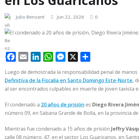
en Los Guaricanos
Julio Benzant
Jun 22, 2026
0
F
E
Li
W
M
X
C
a
m
n
h
e
o
Luego de demostrada la responsabilidad penal de manos 
c
ai
k
at
ss
m
Definitiva de la Fiscalía en Santo Domingo Este-Norte
, 
e
l
e
s
e
p
al ser encontrados culpables en muerte de joven taxista e
b
dI
A
n
ar
o
n
p
g
ti
El condenado a
20 años de prisión
es
Diego Rivera Jimé
número 09, en Sabana Grande de Bolla, en la provincia de
o
p
e
r
k
r
Mientras fue condenado a 15 años de prisión
Jeffry Vásq
calle 08 número. 47, en el sector Los Guaricanos, en San