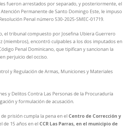
bles fueron arrestados por separado, y posteriormente, el
s de Atención Permanente de Santo Domingo Este, le impuso
a Resolución Penal número 530-2025-SMEC-01719.
rso, el tribunal compuesto por Josefina Ubiera Guerrero
Cruz (miembros), encontró culpables a los dos imputados en
l Código Penal Dominicano, que tipifican y sancionan la
n perjuicio del occiso.
ontrol y Regulación de Armas, Municiones y Materiales
es y Delitos Contra Las Personas de la Procuraduría
igación y formulación de acusación.
s de prisión cumpla la pena en el
Centro de Corrección y
el de 15 años en el
CCR Las Parras, en el municipio de