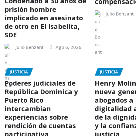
Condenado a 30 años de
compensació
prisión hombre
Julio Benzant
implicado en asesinato
de otro en El Isabelita,
SDE
Julio Benzant
Ago 6, 2026
JUSTICIA
JUSTICIA
Poderes judiciales de
Henry Molin
República Dominica y
nueva gene
Puerto Rico
abogados a 
intercambian
digitalidad 
experiencias sobre
de la dign
rendición de cuentas
y la confian
participativa
justicia