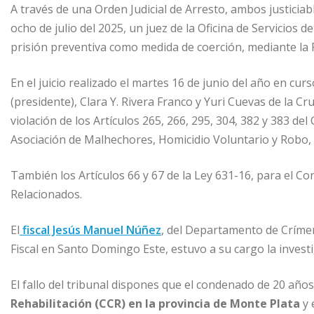
A través de una Orden Judicial de Arresto, ambos justicia
ocho de julio del 2025, un juez de la Oficina de Servicio
prisión preventiva como medida de coerción, mediante l
En el juicio realizado el martes 16 de junio del año en cu
(presidente), Clara Y. Rivera Franco y Yuri Cuevas de la 
violación de los Artículos 265, 266, 295, 304, 382 y 383 de
Asociación de Malhechores, Homicidio Voluntario y Robo, e
También los Artículos 66 y 67 de la Ley 631-16, para el C
Relacionados.
El
fiscal Jesús Manuel Núñez
, del Departamento de Crímen
Fiscal en Santo Domingo Este, estuvo a su cargo la invest
El fallo del tribunal dispones que el condenado de 20 año
Rehabilitación (CCR) en la provincia de Monte Plata
y 