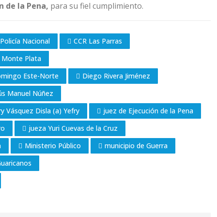
n de la Pena,
para su fiel cumplimiento.
Policía Nacional
CCR Las Parras
e Monte Plata
Domingo Este-Norte
Diego Rivera Jiménez
esús Manuel Núñez
fry Vásquez Disla (a) Yefry
juez de Ejecución de la Pena
ro
jueza Yuri Cuevas de la Cruz
n
Ministerio Público
municipio de Guerra
Guaricanos