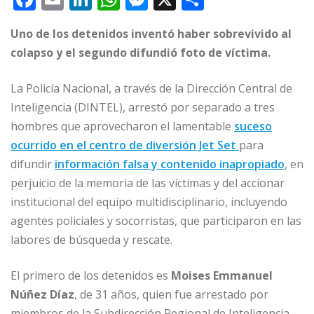
a
m
n
h
e
o
Uno de los detenidos inventó haber sobrevivido al
c
ai
k
at
ss
m
colapso y el segundo difundió foto de víctima.
e
l
e
s
e
p
b
dI
A
n
ar
La Policía Nacional, a través de la Dirección Central de
o
n
p
g
ti
Inteligencia (DINTEL), arrestó por separado a tres
hombres que aprovecharon el lamentable
o
p
e
r
suceso
ocurrido en el centro de diversión Jet Set
para
k
r
difundir
información falsa y contenido inapropiado
, en
perjuicio de la memoria de las víctimas y del accionar
institucional del equipo multidisciplinario, incluyendo
agentes policiales y socorristas, que participaron en las
labores de búsqueda y rescate.
El primero de los detenidos es
Moises Emmanuel
Núñez Díaz
, de 31 años, quien fue arrestado por
miembros de la Subdirección Regional de Inteligencia