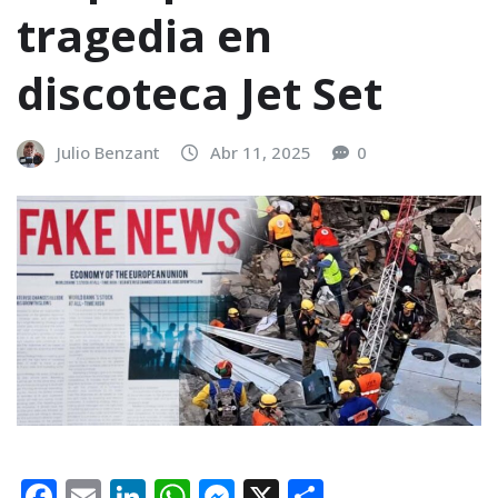
tragedia en
discoteca Jet Set
Julio Benzant
Abr 11, 2025
0
F
E
Li
W
M
X
C