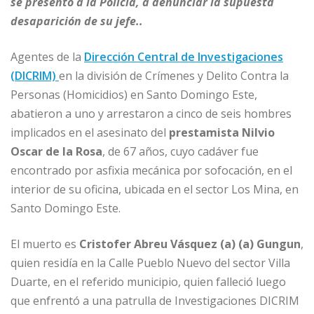
b
dI
A
n
ar
se presentó a la Policía, a denunciar la supuesta
o
n
p
g
ti
desaparición de su jefe..
o
p
e
r
Agentes de la
Dirección Central de Investigaciones
k
r
(DICRIM)
en la división de Crímenes y Delito Contra la
Personas (Homicidios) en Santo Domingo Este,
abatieron a uno y arrestaron a cinco de seis hombres
implicados en el asesinato del
prestamista Nilvio
Oscar de la Rosa
, de 67 años, cuyo cadáver fue
encontrado por asfixia mecánica por sofocación, en el
interior de su oficina, ubicada en el sector Los Mina, en
Santo Domingo Este.
El muerto es
Cristofer Abreu Vásquez (a) (a) Gungun
,
quien residía en la Calle Pueblo Nuevo del sector Villa
Duarte, en el referido municipio, quien falleció luego
que enfrentó a una patrulla de Investigaciones DICRIM