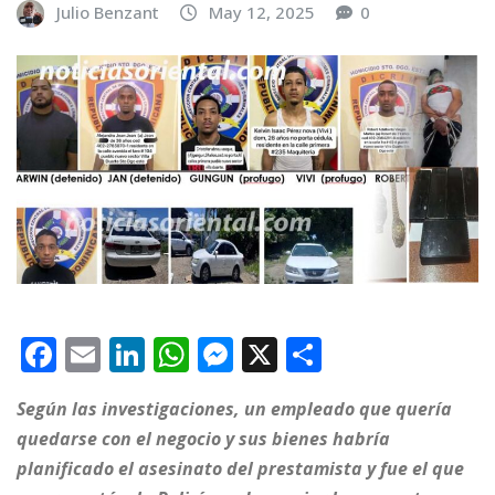
Julio Benzant
May 12, 2025
0
F
E
Li
W
M
X
C
a
m
n
h
e
o
Según las investigaciones, un empleado que quería
c
ai
k
at
ss
m
quedarse con el negocio y sus bienes habría
e
l
e
s
e
p
planificado el asesinato del prestamista y fue el que