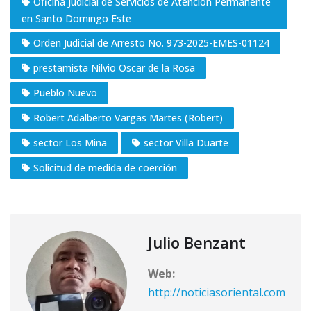
Oficina Judicial de Servicios de Atención Permanente
en Santo Domingo Este
Orden Judicial de Arresto No. 973-2025-EMES-01124
prestamista Nilvio Oscar de la Rosa
Pueblo Nuevo
Robert Adalberto Vargas Martes (Robert)
sector Los Mina
sector Villa Duarte
Solicitud de medida de coerción
Julio Benzant
Web:
http://noticiasoriental.com