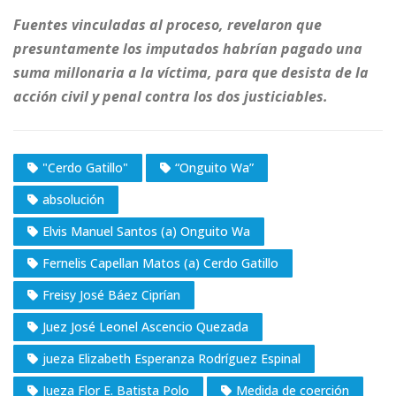
Fuentes vinculadas al proceso, revelaron que
presuntamente los imputados habrían pagado una
suma millonaria a la víctima, para que desista de la
acción civil y penal contra los dos justiciables.
"Cerdo Gatillo"
“Onguito Wa”
absolución
Elvis Manuel Santos (a) Onguito Wa
Fernelis Capellan Matos (a) Cerdo Gatillo
Freisy José Báez Ciprían
Juez José Leonel Ascencio Quezada
jueza Elizabeth Esperanza Rodríguez Espinal
Jueza Flor E. Batista Polo
Medida de coerción