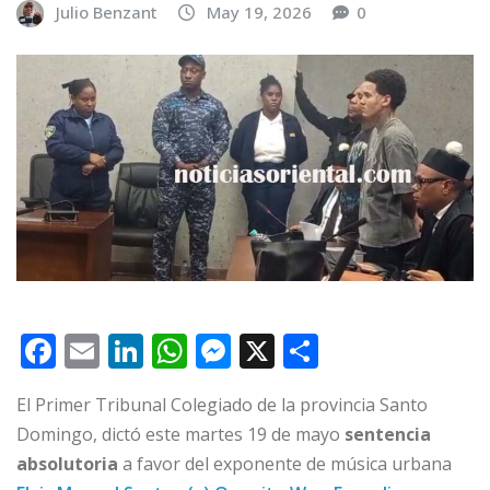
Julio Benzant
May 19, 2026
0
F
E
Li
W
M
X
C
a
m
n
h
e
o
El Primer Tribunal Colegiado de la provincia Santo
c
ai
k
at
ss
m
Domingo, dictó este martes 19 de mayo
sentencia
e
l
e
s
e
p
absolutoria
a favor del exponente de música urbana