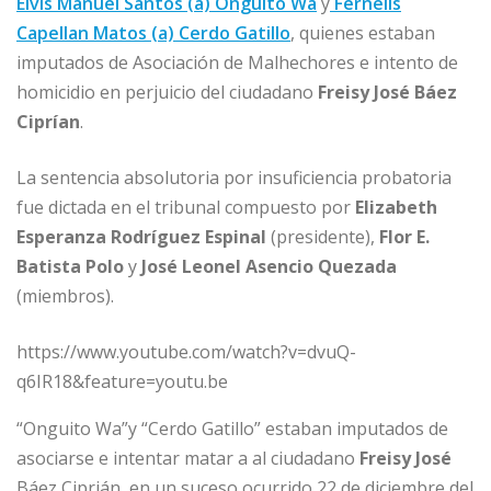
b
dI
A
n
ar
Elvis Manuel Santos (a) Onguito Wa
y
Fernelis
o
n
p
g
ti
Capellan Matos (a) Cerdo Gatillo
, quienes estaban
o
p
e
r
imputados de Asociación de Malhechores e intento de
homicidio en perjuicio del ciudadano
Freisy José Báez
k
r
Ciprían
.
La sentencia absolutoria por insuficiencia probatoria
fue dictada en el tribunal compuesto por
Elizabeth
Esperanza Rodríguez Espinal
(presidente),
Flor E.
Batista Polo
y
José Leonel Asencio Quezada
(miembros).
https://www.youtube.com/watch?v=dvuQ-
q6IR18&feature=youtu.be
“Onguito Wa”y “Cerdo Gatillo” estaban imputados de
asociarse e intentar matar a al ciudadano
Freisy José
Báez Ciprián, en un suceso ocurrido 22 de diciembre del