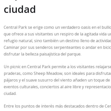
e
l
e
s
e
p
ciudad
b
dI
A
n
ar
o
n
p
g
ti
o
p
e
r
Central Park se erige como un verdadero oasis en el bul
k
r
que ofrece a sus visitantes un respiro de la agitada vida 
refugio natural, sino también un destino lleno de activida
Caminar por sus senderos serpenteantes o andar en bicicl
disfrutar la belleza paisajística del parque.
Un picnic en Central Park permite a los visitantes relaja
praderas, como Sheep Meadow, son ideales para disfrutar d
pájaros y el suave susurro del viento añaden un toque d
eventos culturales, conciertos al aire libre y representaci
ciudad.
Entre los puntos de interés más destacados dentro de Cent