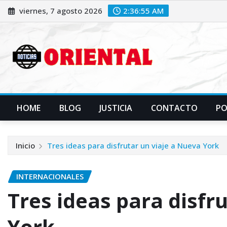
Saltar
viernes, 7 agosto 2026
2:36:56 AM
al
contenido
HOME
BLOG
JUSTICIA
CONTACTO
P
Inicio
Tres ideas para disfrutar un viaje a Nueva York
INTERNACIONALES
Tres ideas para disfr
York