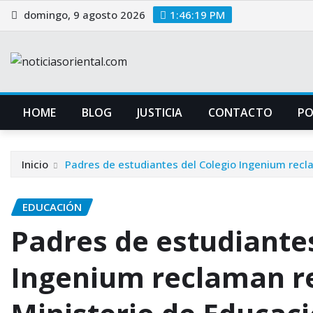
Saltar
domingo, 9 agosto 2026
1:46:20 PM
al
contenido
HOME
BLOG
JUSTICIA
CONTACTO
P
Inicio
Padres de estudiantes del Colegio Ingenium recl
EDUCACIÓN
Padres de estudiantes
Ingenium reclaman r