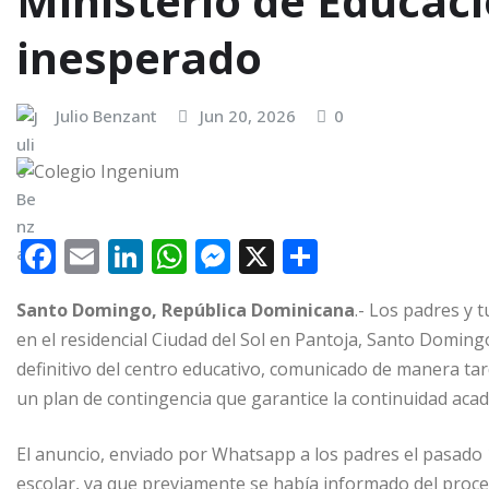
Ministerio de Educaci
inesperado
Julio Benzant
Jun 20, 2026
0
F
E
Li
W
M
X
C
a
m
n
h
e
o
Santo Domingo, República Dominicana
.- Los padres y 
c
ai
k
at
ss
m
en el residencial Ciudad del Sol en Pantoja, Santo Domin
e
l
e
s
e
p
definitivo del centro educativo, comunicado de manera tard
b
dI
A
n
ar
un plan de contingencia que garantice la continuidad aca
o
n
p
g
ti
El anuncio, enviado por Whatsapp a los padres el pasado 
o
p
e
r
escolar, ya que previamente se había informado del proces