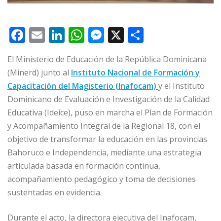
F
E
Li
W
M
X
C
a
m
n
h
e
o
El Ministerio de Educación de la República Dominicana
c
ai
k
at
ss
m
(Minerd) junto al
Instituto Nacional de Formación y
e
l
e
s
e
p
Capacitación del Magisterio (Inafocam)
y el Instituto
b
dI
A
n
ar
Dominicano de Evaluación e Investigación de la Calidad
o
n
p
g
ti
Educativa (Ideice), puso en marcha el Plan de Formación
o
p
e
r
y Acompañamiento Integral de la Regional 18, con el
objetivo de transformar la educación en las provincias
k
r
Bahoruco e Independencia, mediante una estrategia
articulada basada en formación continua,
acompañamiento pedagógico y toma de decisiones
sustentadas en evidencia.
Durante el acto, la directora ejecutiva del Inafocam,