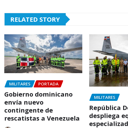
RELATED STORY
MILITARES
PORTADA
Gobierno dominicano
MILITARES
envía nuevo
República 
contingente de
despliega e
rescatistas a Venezuela
especializad