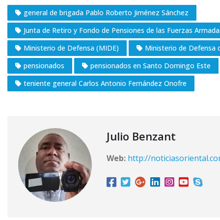
general de brigada Pablo Roberto Jiménez Sánchez
Junta de Retiro y Fondo de Pensiones de las Fuerzas Armad
Ministerio de Defensa (MIDE)
Ministerio de Defensa 
pensionados
pensionados en Santo Domingo Este
teniente general Carlos Antonio Fernández Onofre
Julio Benzant
Web:
http://noticiasoriental.c