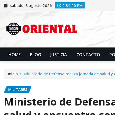
Saltar
sábado, 8 agosto 2026
2:34:22 PM
al
contenido
HOME
BLOG
JUSTICIA
CONTACTO
P
Inicio
Ministerio de Defensa realiza jornada de salud 
MILITARES
Ministerio de Defensa
salud y encuentro co