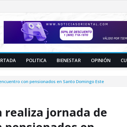
ORTADA
POLITICA
BIENESTAR
OPINIÓN
CU
y encuentro con pensionados en Santo Domingo Este
 realiza jornada de
n pensionados en