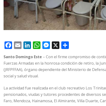
F
E
Li
W
M
X
C
a
m
n
h
e
o
Santo Domingo Este
– Con el firme compromiso de contin
c
ai
k
at
ss
m
Fuerzas Armadas en la honrosa condición de retiro, la Ju
e
l
e
s
e
p
(JRFPFFAA), órgano dependiente del Ministerio de Defensa 
b
dI
A
n
ar
social y salud visual.
o
n
p
g
ti
La actividad fue realizada en el club recreativo Los Trinit
o
p
e
r
pensionados, viudas y tutores procedentes de diversos se
k
r
Faro, Mendoza, Hainamosa, El Almirante, Villa Duarte, Ca