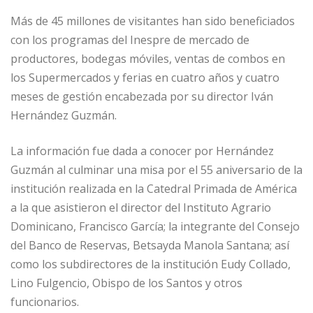
b
dI
A
n
ar
o
n
p
g
ti
Más de 45 millones de visitantes han sido beneficiados
con los programas del Inespre de mercado de
o
p
e
r
productores, bodegas móviles, ventas de combos en
k
r
los Supermercados y ferias en cuatro años y cuatro
meses de gestión encabezada por su director Iván
Hernández Guzmán.
La información fue dada a conocer por Hernández
Guzmán al culminar una misa por el 55 aniversario de la
institución realizada en la Catedral Primada de América
a la que asistieron el director del Instituto Agrario
Dominicano, Francisco García; la integrante del Consejo
del Banco de Reservas, Betsayda Manola Santana; así
como los subdirectores de la institución Eudy Collado,
Lino Fulgencio, Obispo de los Santos y otros
funcionarios.