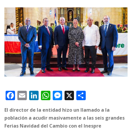
F
E
Li
W
M
X
C
a
m
n
h
e
o
El director de la entidad hizo un llamado a la
c
ai
k
at
ss
m
población a acudir masivamente a las seis grandes
e
l
e
s
e
p
Ferias Navidad del Cambio con el Inespre