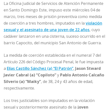
e
l
e
s
e
p
La Oficina Judicial de Servicios de Atención Permanente
b
dI
A
n
ar
en Santo Domingo Este, impuso este miércoles 04 de
o
n
p
g
ti
marzo, tres meses de prisión preventiva como medida
de coerción a tres hombres, imputados en la
o
p
e
r
violación
sexual y el asesinato de una joven de 22 años
, cuyo
k
r
cadáver lanzaron en una cisterna, suceso ocurrido en el
barrio Capocito, del municipio San Antonio de Guerra.
La medida de coerción establecida en el numeral 7 del
Artículo 226 del Código Procesal Penal, le fue impuesta
a
Elías Castillo Sánchez (a) “El Patrón”
,
Jason Stward
Javier Cabral (a) “Copiloto”
y
Pablo Antonio Calcaño
Silverio (a) “Maiky”
, de 38, 24 y 43 años de edad,
respectivamente.
Los tres justiciables son imputados en la violación
sexual y posteriormente asesinato de la
joven