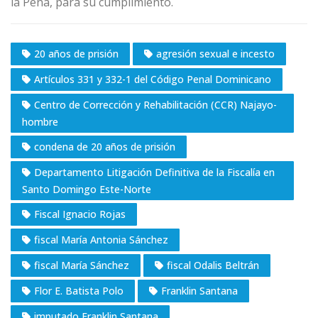
la Pena, para su cumplimiento.
20 años de prisión
agresión sexual e incesto
Artículos 331 y 332-1 del Código Penal Dominicano
Centro de Corrección y Rehabilitación (CCR) Najayo-
hombre
condena de 20 años de prisión
Departamento Litigación Definitiva de la Fiscalía en
Santo Domingo Este-Norte
Fiscal Ignacio Rojas
fiscal María Antonia Sánchez
fiscal María Sánchez
fiscal Odalis Beltrán
Flor E. Batista Polo
Franklin Santana
imputado Franklin Santana