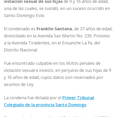
o
p
e
r
violación sexual de sus hijas
de 9 y 16 años de edad,
una de las cuales, se suicidó, en un suceso ocurrido en
k
r
Santo Domingo Este.
El condenado es
Franklin Santana
, de 37 años de edad,
domiciliado en la Avenida San Martin No. 239, Próximo
a la Avenida Tiradentes, en el Ensanche La Fe, del
Distrito Nacional.
Fue encontrado culpable en los ilícitos penales de
violación sexual e incesto, en perjuicio de sus hijas de 9
y 16 años de edad, cuyos datos son reservados por
asuntos de Ley.
La condena fue dictada por el
Primer Tribunal
Colegiado de la provincia Santo Domingo
.