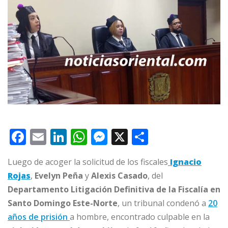
F
E
Li
W
M
X
C
a
m
n
h
e
o
Luego de acoger la solicitud de los fiscales
Ignacio
c
ai
k
at
ss
m
Rojas
,
Evelyn Peña
y
Alexis Casado
, del
e
l
e
s
e
p
Departamento Litigación Definitiva de la Fiscalía en
b
dI
A
n
ar
Santo Domingo Este-Norte
, un tribunal condenó a
20
o
n
p
g
ti
años de prisión
a hombre, encontrado culpable en la