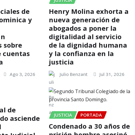
JUSTICIA
ciales de
Henry Molina exhorta a
ominica y
nueva generación de
abogados a poner la
an
digitalidad al servicio
s sobre
de la dignidad humana
e cuentas
y la confianza en la
a
justicia
Ago 3, 2026
Julio Benzant
Jul 31, 2026
al de
JUSTICIA
PORTADA
.do asciende
Condenado a 30 años de
l
prisión hombre asesinó
o Judicial