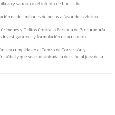
pifican y sancionan el intento de homicidio.
ción de dos millones de pesos a favor de la víctima.
 Crímenes y Delitos Contra la Persona de Procuraduría
as investigaciones y formulación de acusación.
ón sea cumplida en el Centro de Corrección y
istóbal y que sea comunicada la decisión al juez de la
de Corrección y Rehabilitación (CCR) Najayo-hombre
Domingo Este-Norte
Fiscal Dahiana E. Castillo Antigua
lla Morillo
Jhoan Smarlin Hernández Nova (a) El Chenal
jueza Ana Miledys Taveras