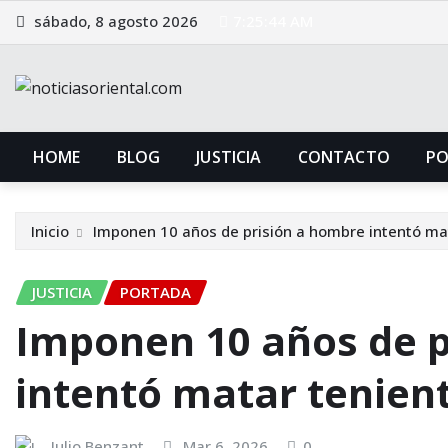
Saltar
sábado, 8 agosto 2026
7:25:45 AM
al
contenido
HOME
BLOG
JUSTICIA
CONTACTO
P
Inicio
Imponen 10 años de prisión a hombre intentó mat
JUSTICIA
PORTADA
Imponen 10 años de p
intentó matar tenient
Julio Benzant
Mar 6, 2026
0