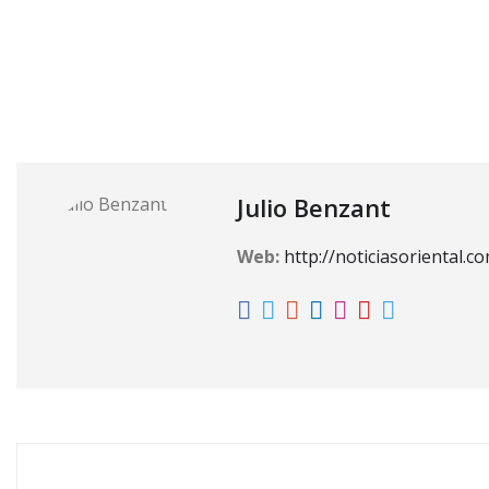
Jueza Ana Miledys Taveras de Hidalgo
Medida de coerc
Policía Nacional
Santo Domingo Este
Segundo Tr
Solicitud de medida de coerción
Julio Benzant
Web:
http://noticiasoriental.c
RELATED STORY