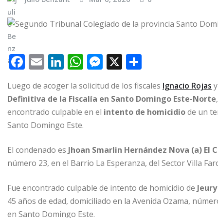
F
E
Li
W
M
X
C
a
m
n
h
e
o
Luego de acoger la solicitud de los fiscales
Ignacio Rojas
c
ai
k
at
ss
m
Definitiva de la Fiscalía en Santo Domingo Este-Norte
e
l
e
s
e
p
encontrado culpable en el
intento de homicidio
de un te
b
dI
A
n
ar
Santo Domingo Este.
o
n
p
g
ti
El condenado es
o
Jhoan Smarlin Hernández Nova (a) El 
p
e
r
número 23, en el Barrio La Esperanza, del Sector Villa Faro
k
r
Fue encontrado culpable de intento de homicidio de
Jeury
45 años de edad, domiciliado en la Avenida Ozama, número 
en Santo Domingo Este.