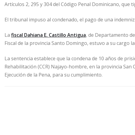
Artículos 2, 295 y 304 del Código Penal Dominicano, que ti
El tribunal impuso al condenado, el pago de una indemniza
La
fiscal Dahiana E. Castillo Antigua
, de Departamento de
Fiscal de la provincia Santo Domingo, estuvo a su cargo l
La sentencia establece que la condena de 10 años de prisi
Rehabilitación (CCR) Najayo-hombre, en la provincia San Cr
Ejecución de la Pena, para su cumplimiento.
asesinato de un teniente de la Policía Nacional
Centro 
Departamento Litigación Definitiva de la Fiscalía en Santo 
Fiscal Ignacio Rojas
intento de homicidio
Jeury Vi
Josefina Ubiera Guerrero
Juez Isaías R. Martínez P.