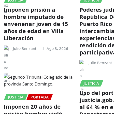
JUSTICIA
JUSTICIA
Imponen prisión a
Poderes judi
hombre imputado de
República D
envenenar joven de 15
Puerto Rico
años de edad en Villa
intercambi
Liberación
experiencia
rendición d
Julio Benzant
Ago 3, 2026
participativ
Julio Benzant
JUSTICIA
Uso del port
JUSTICIA
PORTADA
justicia.gob
Imponen 20 años de
al 64 % en e
prisión hombre violó
Departament