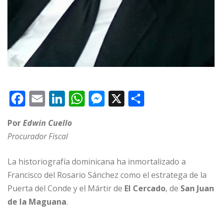
F
E
Li
W
M
X
C
a
m
n
h
e
o
Por
Edwin Cuello
c
ai
k
at
ss
m
Procurador Fiscal
e
l
e
s
e
p
b
dI
A
n
ar
La historiografía dominicana ha inmortalizado a
o
n
p
g
ti
Francisco del Rosario Sánchez como el estratega de la
Puerta del Conde y el Mártir de
o
p
e
El Cercado
r
, de
San Juan
de la Maguana
.
k
r