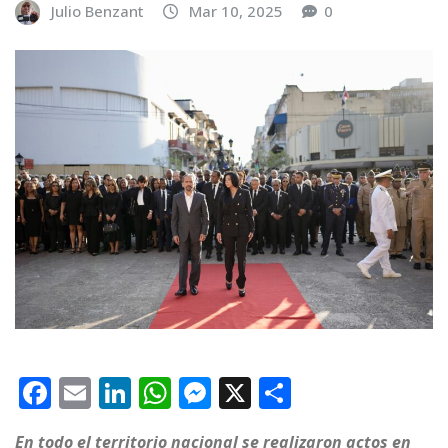
Julio Benzant
Mar 10, 2025
0
F
E
Li
W
M
X
C
a
m
n
h
e
o
En todo el territorio nacional se realizaron actos en