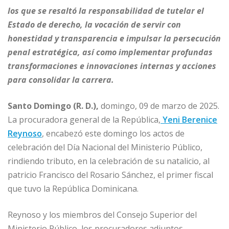
c
ai
k
at
ss
m
los que se resaltó la responsabilidad de tutelar el
e
l
e
s
e
p
Estado de derecho, la vocación de servir con
b
dI
A
n
ar
honestidad y transparencia e impulsar la persecución
o
n
p
g
ti
penal estratégica, así como implementar profundas
o
p
e
r
transformaciones e innovaciones internas y acciones
para consolidar la carrera.
k
r
Santo Domingo (R. D.),
domingo, 09 de marzo de 2025.
La procuradora general de la República,
Yeni Berenice
Reynoso
, encabezó este domingo los actos de
celebración del Día Nacional del Ministerio Público,
rindiendo tributo, en la celebración de su natalicio, al
patricio Francisco del Rosario Sánchez, el primer fiscal
que tuvo la República Dominicana.
Reynoso y los miembros del Consejo Superior del
Ministerio Público, los procuradores adjuntos,