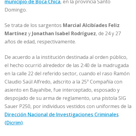
o
p
e
r
municipio de Boca Chica
, en la provincia Santo
Domingo.
k
r
Se trata de los sargentos
Marcial Alcibíades Feliz
Martínez
y
Jonathan Isabel Rodríguez
, de 24 y 27
años de edad, respectivamente.
De acuerdo a la institución destinada al orden público,
el hecho ocurrió alrededor de las 2:40 de la madrugada
en la calle 22 del referido sector, cuando el raso Ramón
Claudio Saúl Alfredo, adscrito a la 25ª Compañía con
asiento en Bayahíbe, fue interceptado, esposado y
despojado de su arma de reglamento, una pistola SIG
Sauer P250, por individuos vestidos con uniformes de la
Dirección Nacional de Investigaciones Criminales
(Dicrim)
.