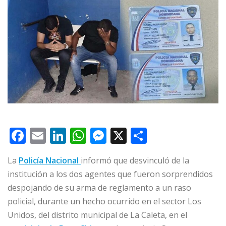
F
E
Li
W
M
X
C
a
m
n
h
e
o
La
Policía Nacional
informó que desvinculó de la
c
ai
k
at
ss
m
institución a los dos agentes que fueron sorprendidos
e
l
e
s
e
p
despojando de su arma de reglamento a un raso
b
dI
A
n
ar
policial, durante un hecho ocurrido en el sector Los
o
n
p
g
ti
Unidos, del distrito municipal de La Caleta, en el