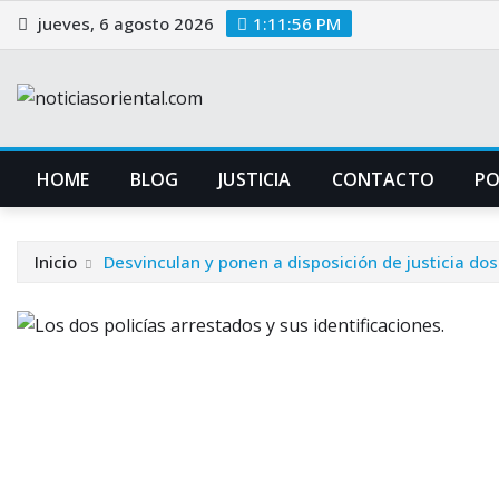
Saltar
jueves, 6 agosto 2026
1:11:57 PM
al
contenido
HOME
BLOG
JUSTICIA
CONTACTO
P
Inicio
Desvinculan y ponen a disposición de justicia dos