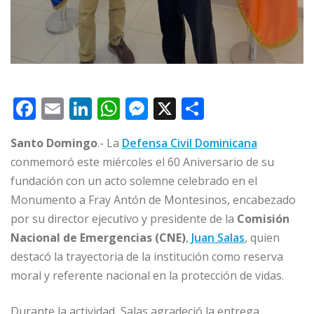
F
E
Li
W
M
X
C
a
m
n
h
e
o
Santo Domingo
.- La
Defensa Civil Dominicana
c
ai
k
at
ss
m
conmemoró este miércoles el 60 Aniversario de su
e
l
e
s
e
p
fundación con un acto solemne celebrado en el
b
dI
A
n
ar
Monumento a Fray Antón de Montesinos, encabezado
o
n
p
g
ti
por su director ejecutivo y presidente de la
Comisión
o
p
e
r
Nacional de Emergencias (CNE)
,
Juan Salas
, quien
destacó la trayectoria de la institución como reserva
k
r
moral y referente nacional en la protección de vidas.
Durante la actividad, Salas agradeció la entrega,