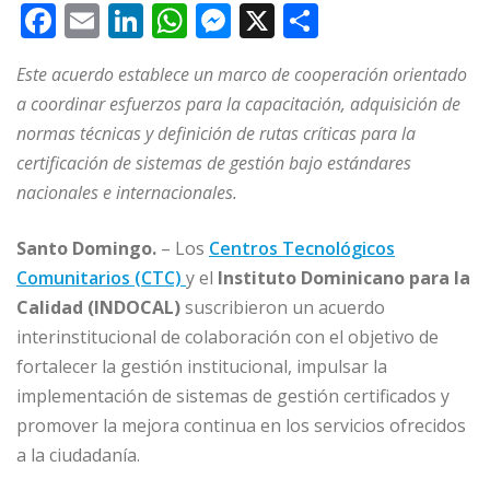
F
E
Li
W
M
X
C
a
m
n
h
e
o
Este acuerdo establece un marco de cooperación orientado
c
ai
k
at
ss
m
a coordinar esfuerzos para la capacitación, adquisición de
e
l
e
s
e
p
normas técnicas y definición de rutas críticas para la
b
dI
A
n
ar
certificación de sistemas de gestión bajo estándares
o
n
p
g
ti
nacionales e internacionales.
o
p
e
r
Santo Domingo.
– Los
Centros Tecnológicos
k
r
Comunitarios (CTC)
y el
Instituto Dominicano para la
Calidad (INDOCAL)
suscribieron un acuerdo
interinstitucional de colaboración con el objetivo de
fortalecer la gestión institucional, impulsar la
implementación de sistemas de gestión certificados y
promover la mejora continua en los servicios ofrecidos
a la ciudadanía.