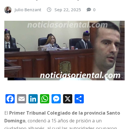
Julio Benzant
Sep 22, 2025
0
F
E
Li
W
M
X
C
a
m
n
h
e
o
El
Primer Tribunal Colegiado de la provincia Santo
c
ai
k
at
ss
m
Domingo
, condenó a 15 años de prisión a un
e
l
e
s
e
p
ciudadano albanés, al cual las autoridades ocuparon