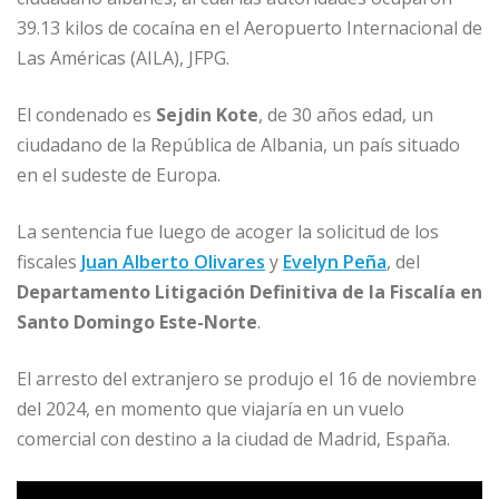
b
dI
A
n
ar
39.13 kilos de cocaína en el Aeropuerto Internacional de
o
n
p
g
ti
Las Américas (AILA), JFPG.
o
p
e
r
El condenado es
Sejdin Kote
, de 30 años edad, un
k
r
ciudadano de la República de Albania, un país situado
en el sudeste de Europa.
La sentencia fue luego de acoger la solicitud de los
fiscales
Juan Alberto Olivares
y
Evelyn Peña
, del
Departamento Litigación Definitiva de la Fiscalía en
Santo Domingo Este-Norte
.
El arresto del extranjero se produjo el 16 de noviembre
del 2024, en momento que viajaría en un vuelo
comercial con destino a la ciudad de Madrid, España.