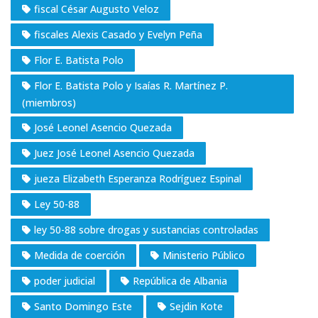
fiscal César Augusto Veloz
fiscales Alexis Casado y Evelyn Peña
Flor E. Batista Polo
Flor E. Batista Polo y Isaías R. Martínez P.
(miembros)
José Leonel Asencio Quezada
Juez José Leonel Asencio Quezada
jueza Elizabeth Esperanza Rodríguez Espinal
Ley 50-88
ley 50-88 sobre drogas y sustancias controladas
Medida de coerción
Ministerio Público
poder judicial
República de Albania
Santo Domingo Este
Sejdin Kote