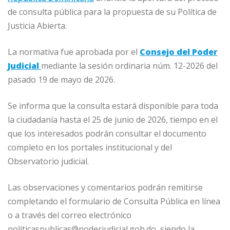
b
dI
A
n
ar
de consulta pública para la propuesta de su Política de
o
n
p
g
ti
Justicia Abierta.
o
p
e
r
La normativa fue aprobada por el
Consejo del Poder
k
r
Judicial
mediante la sesión ordinaria núm. 12-2026 del
pasado 19 de mayo de 2026.
Se informa que la consulta estará disponible para toda
la ciudadanía hasta el 25 de junio de 2026, tiempo en el
que los interesados podrán consultar el documento
completo en los portales institucional y del
Observatorio judicial.
Las observaciones y comentarios podrán remitirse
completando el formulario de Consulta Pública en línea
o a través del correo electrónico
politicaspublicas@poderjudicial.gob.do, siendo la