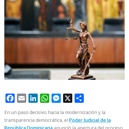
F
E
Li
W
M
X
C
a
m
n
h
e
o
En un paso decisivo hacia la modernización y la
c
ai
k
at
ss
m
transparencia democrática, el
Poder Judicial de la
e
l
e
s
e
p
República Dominicana
anunció la apertura del proceso