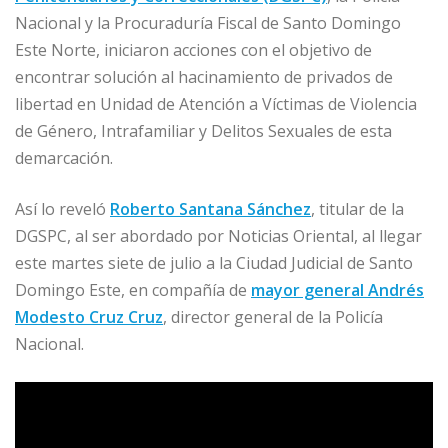
e
l
e
s
e
p
Nacional y la Procuraduría Fiscal de Santo Domingo
b
dI
A
n
ar
Este Norte, iniciaron acciones con el objetivo de
o
n
p
g
ti
encontrar solución al hacinamiento de privados de
o
p
e
r
libertad en Unidad de Atención a Víctimas de Violencia
de Género, Intrafamiliar y Delitos Sexuales de esta
k
r
demarcación.
Así lo reveló
Roberto Santana Sánchez
, titular de la
DGSPC, al ser abordado por Noticias Oriental, al llegar
este martes siete de julio a la Ciudad Judicial de Santo
Domingo Este, en compañía de
mayor general Andrés
Modesto Cruz Cruz
, director general de la Policía
Nacional.