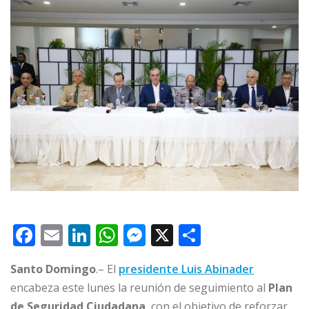
F
E
Li
W
M
X
C
a
m
n
h
e
o
Santo Domingo
.– El
presidente Luis Abinader
c
ai
k
at
ss
m
encabeza este lunes la reunión de seguimiento al
Plan
e
l
e
s
e
p
de Seguridad Ciudadana
, con el objetivo de reforzar