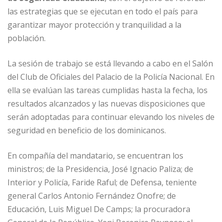
b
dI
A
n
ar
las estrategias que se ejecutan en todo el país para
o
n
p
g
ti
garantizar mayor protección y tranquilidad a la
o
p
e
r
población.
k
r
La sesión de trabajo se está llevando a cabo en el Salón
del Club de Oficiales del Palacio de la Policía Nacional. En
ella se evalúan las tareas cumplidas hasta la fecha, los
resultados alcanzados y las nuevas disposiciones que
serán adoptadas para continuar elevando los niveles de
seguridad en beneficio de los dominicanos.
En compañía del mandatario, se encuentran los
ministros; de la Presidencia, José Ignacio Paliza; de
Interior y Policía, Faride Raful; de Defensa, teniente
general Carlos Antonio Fernández Onofre; de
Educación, Luis Miguel De Camps; la procuradora