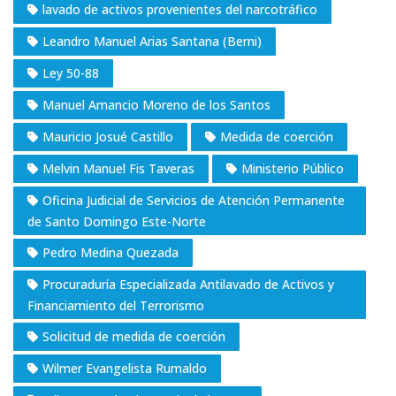
lavado de activos provenientes del narcotráfico
Leandro Manuel Arias Santana (Berni)
Ley 50-88
Manuel Amancio Moreno de los Santos
Mauricio Josué Castillo
Medida de coerción
Melvin Manuel Fis Taveras
Ministerio Público
Oficina Judicial de Servicios de Atención Permanente
de Santo Domingo Este-Norte
Pedro Medina Quezada
Procuraduría Especializada Antilavado de Activos y
Financiamiento del Terrorismo
Solicitud de medida de coerción
Wilmer Evangelista Rumaldo