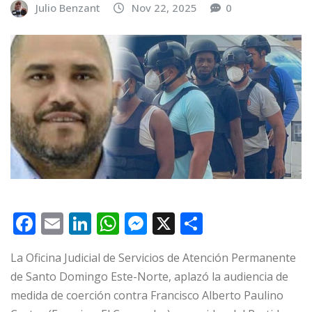
Julio Benzant
Nov 22, 2025
0
F
E
Li
W
M
X
C
a
m
n
h
e
o
La Oficina Judicial de Servicios de Atención Permanente
c
ai
k
at
ss
m
de Santo Domingo Este-Norte, aplazó la audiencia de
e
l
e
s
e
p
medida de coerción contra Francisco Alberto Paulino