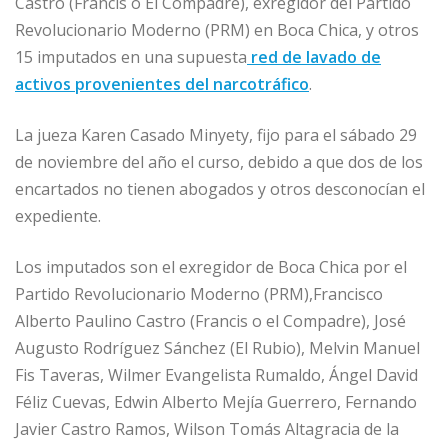
b
dI
A
n
ar
Castro (Francis o El Compadre), exregidor del Partido
o
n
p
g
ti
Revolucionario Moderno (PRM) en Boca Chica, y otros
o
p
e
r
15 imputados en una supuesta
red de lavado de
activos provenientes del narcotráfico
.
k
r
La jueza Karen Casado Minyety, fijo para el sábado 29
de noviembre del año el curso, debido a que dos de los
encartados no tienen abogados y otros desconocían el
expediente.
Los imputados son el exregidor de Boca Chica por el
Partido Revolucionario Moderno (PRM),Francisco
Alberto Paulino Castro (Francis o el Compadre), José
Augusto Rodríguez Sánchez (El Rubio), Melvin Manuel
Fis Taveras, Wilmer Evangelista Rumaldo, Ángel David
Féliz Cuevas, Edwin Alberto Mejía Guerrero, Fernando
Javier Castro Ramos, Wilson Tomás Altagracia de la