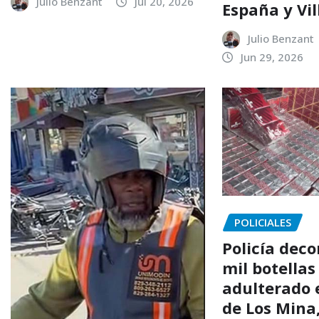
Julio Benzant
Jul 20, 2026
España y Vi
Julio Benzant
Jun 29, 2026
POLICIALES
Policía dec
mil botellas
adulterado 
de Los Mina