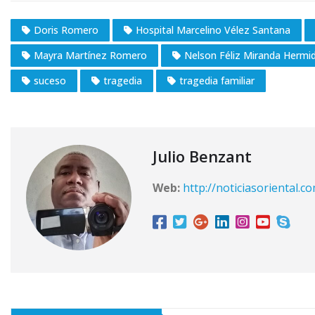
Doris Romero
Hospital Marcelino Vélez Santana
Mayra Martínez Romero
Nelson Féliz Miranda Hermi
suceso
tragedia
tragedia familiar
Julio Benzant
Web:
http://noticiasoriental.c