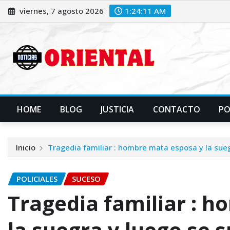
Saltar
viernes, 7 agosto 2026
1:24:13 AM
al
contenido
HOME
BLOG
JUSTICIA
CONTACTO
P
Inicio
Tragedia familiar : hombre mata esposa y la suegr
POLICIALES
SUCESO
Tragedia familiar : 
la suegra y luego se s