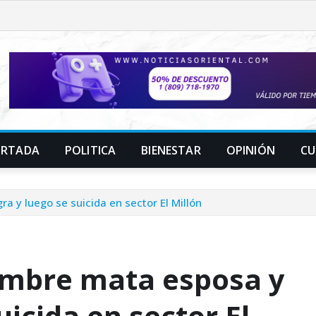
ORTADA
POLITICA
BIENESTAR
OPINIÓN
CU
a y luego se suicida en sector El Millón
hombre mata esposa y
uicida en sector El