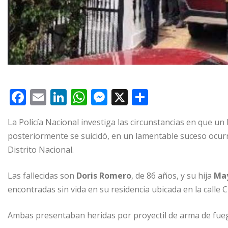
F
E
Li
W
M
X
C
a
m
n
h
e
o
La Policía Nacional investiga las circunstancias en que un
c
ai
k
at
ss
m
posteriormente se suicidó, en un lamentable suceso ocurr
e
l
e
s
e
p
Distrito Nacional.
b
dI
A
n
ar
o
n
p
g
ti
Las fallecidas son
Doris Romero
, de 86 años, y su hija
May
encontradas sin vida en su residencia ubicada en la calle 
o
p
e
r
k
r
Ambas presentaban heridas por proyectil de arma de fuego