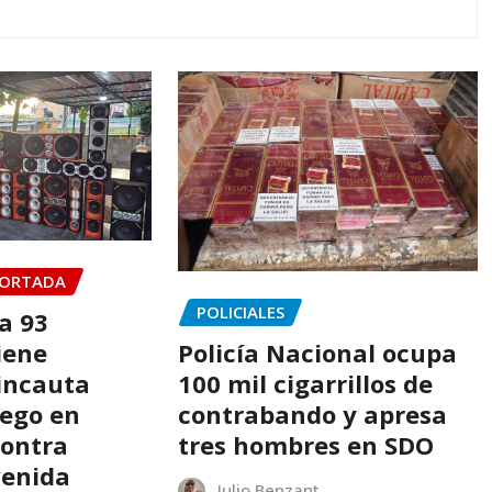
ORTADA
POLICIALES
a 93
iene
Policía Nacional ocupa
 incauta
100 mil cigarrillos de
ego en
contrabando y apresa
contra
tres hombres en SDO
venida
Julio Benzant