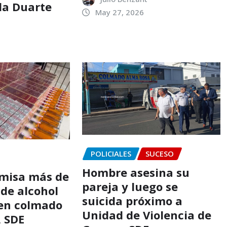
lla Duarte
May 27, 2026
POLICIALES
SUCESO
Hombre asesina su
omisa más de
pareja y luego se
 de alcohol
suicida próximo a
en colmado
Unidad de Violencia de
, SDE