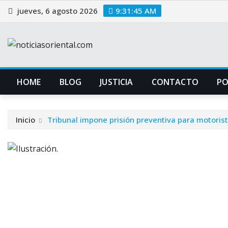
Saltar
jueves, 6 agosto 2026
9:31:46 AM
al
contenido
HOME
BLOG
JUSTICIA
CONTACTO
P
Inicio
Tribunal impone prisión preventiva para motorist