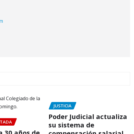
om
JUSTICIA
Poder Judicial actualiza
TADA
su sistema de
 30 años de
compensación salarial