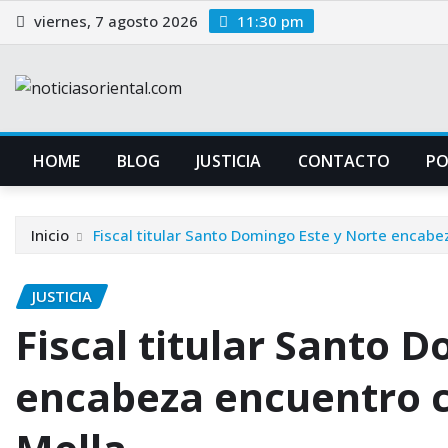
Saltar
viernes, 7 agosto 2026
11:30 pm
al
contenido
HOME
BLOG
JUSTICIA
CONTACTO
P
Inicio
Fiscal titular Santo Domingo Este y Norte encabe
JUSTICIA
Fiscal titular Santo 
encabeza encuentro c