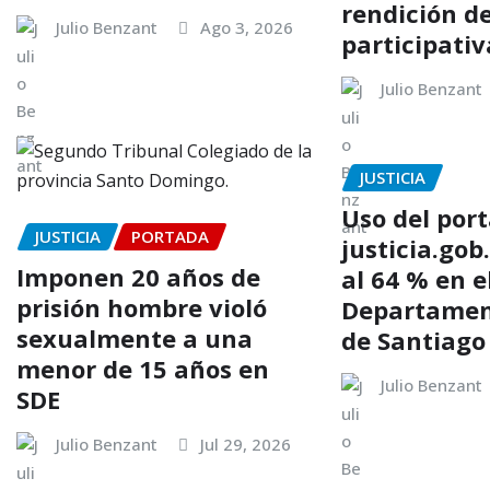
rendición d
Julio Benzant
Ago 3, 2026
participativ
Julio Benzant
JUSTICIA
Uso del port
JUSTICIA
PORTADA
justicia.gob
Imponen 20 años de
al 64 % en e
prisión hombre violó
Departament
sexualmente a una
de Santiago
menor de 15 años en
Julio Benzant
SDE
Julio Benzant
Jul 29, 2026