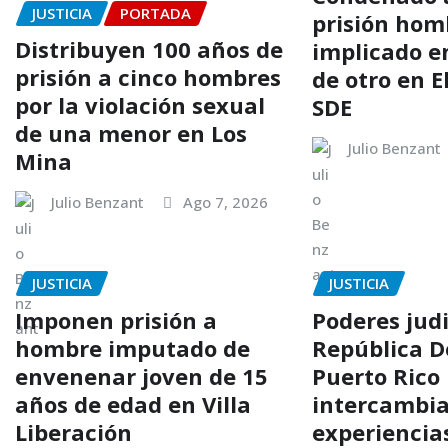
JUSTICIA
PORTADA
prisión hom
Distribuyen 100 años de
implicado e
prisión a cinco hombres
de otro en El
por la violación sexual
SDE
de una menor en Los
Julio Benzant
Mina
Julio Benzant
Ago 7, 2026
JUSTICIA
JUSTICIA
Imponen prisión a
Poderes judi
hombre imputado de
República D
envenenar joven de 15
Puerto Rico
años de edad en Villa
intercambi
Liberación
experiencia