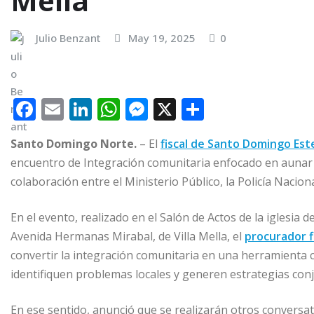
Mella
Julio Benzant
May 19, 2025
0
F
E
Li
W
M
X
C
a
m
n
h
e
o
Santo Domingo Norte.
– El
fiscal de Santo Domingo Est
c
ai
k
at
ss
m
encuentro de Integración comunitaria enfocado en aunar e
e
l
e
s
e
p
colaboración entre el Ministerio Público, la Policía Naciona
b
dI
A
n
ar
o
n
p
g
ti
En el evento, realizado en el Salón de Actos de la iglesia d
Avenida Hermanas Mirabal, de Villa Mella, el
o
p
e
r
procurador 
convertir la integración comunitaria en una herramienta 
k
r
identifiquen problemas locales y generen estrategias con
En ese sentido, anunció que se realizarán otros conversa