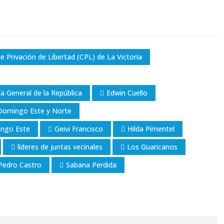
e Privación de Libertad (CPL) de La Victoria
a General de la República
Edwin Cuello
 Domingo Este y Norte
ingo Este
Geivi Francisco
Hilda Pimentel
líderes de juntas vecinales
Los Guaricanos
Pedro Castro
Sabana Perdida