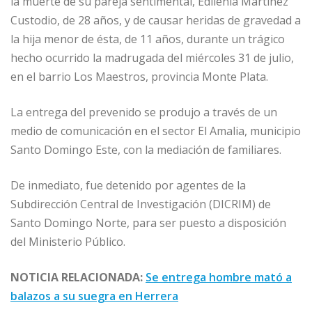
la muerte de su pareja sentimental, Edilenia Martínez
o
p
e
r
Custodio, de 28 años, y de causar heridas de gravedad a
k
r
la hija menor de ésta, de 11 años, durante un trágico
hecho ocurrido la madrugada del miércoles 31 de julio,
en el barrio Los Maestros, provincia Monte Plata.
La entrega del prevenido se produjo a través de un
medio de comunicación en el sector El Amalia, municipio
Santo Domingo Este, con la mediación de familiares.
De inmediato, fue detenido por agentes de la
Subdirección Central de Investigación (DICRIM) de
Santo Domingo Norte, para ser puesto a disposición
del Ministerio Público.
NOTICIA RELACIONADA:
Se entrega hombre mató a
balazos a su suegra en Herrera