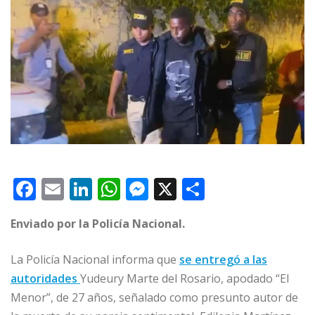
F
E
Li
W
M
X
C
a
m
n
h
e
o
Enviado por la Policía Nacional.
c
ai
k
at
ss
m
e
l
e
s
e
p
La Policía Nacional informa que
se entregó a las
b
dI
A
n
ar
autoridades
Yudeury Marte del Rosario, apodado “El
o
n
p
g
ti
Menor”, de 27 años, señalado como presunto autor de