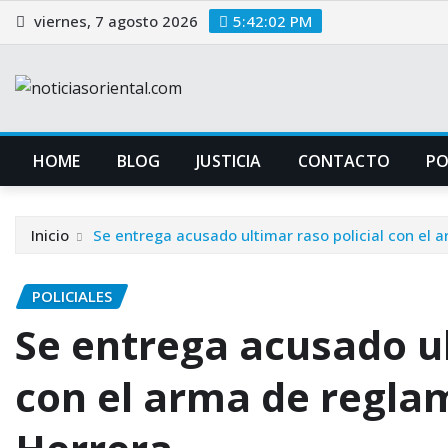
Saltar
viernes, 7 agosto 2026
5:42:03 PM
al
contenido
HOME
BLOG
JUSTICIA
CONTACTO
P
Inicio
Se entrega acusado ultimar raso policial con el 
POLICIALES
Se entrega acusado ul
con el arma de reglam