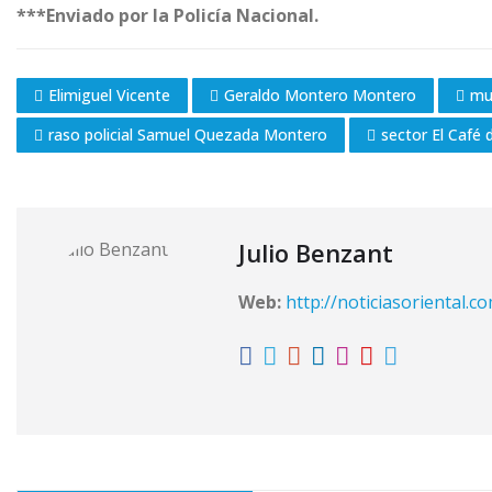
***Enviado por la Policía Nacional.
Elimiguel Vicente
Geraldo Montero Montero
mu
raso policial Samuel Quezada Montero
sector El Café 
Julio Benzant
Web:
http://noticiasoriental.c