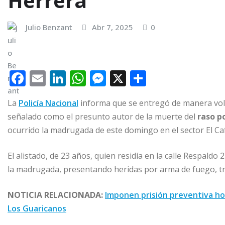
Herrera
Julio Benzant
Abr 7, 2025
0
F
E
Li
W
M
X
C
a
m
n
h
e
o
La
Policía Nacional
informa que se entregó de manera vo
c
ai
k
at
ss
m
señalado como el presunto autor de la muerte del
raso p
e
l
e
s
e
p
ocurrido la madrugada de este domingo en el sector El C
b
dI
A
n
ar
o
n
p
g
ti
El alistado, de 23 años, quien residía en la calle Respaldo 2
la madrugada, presentando heridas por arma de fuego, tra
o
p
e
r
k
r
NOTICIA RELACIONADA:
Imponen prisión preventiva ho
Los Guaricanos