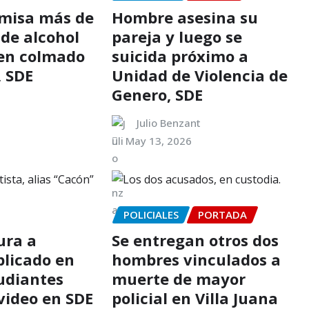
omisa más de
Hombre asesina su
 de alcohol
pareja y luego se
en colmado
suicida próximo a
, SDE
Unidad de Violencia de
Genero, SDE
Julio Benzant
May 13, 2026
POLICIALES
PORTADA
ura a
Se entregan otros dos
plicado en
hombres vinculados a
tudiantes
muerte de mayor
video en SDE
policial en Villa Juana