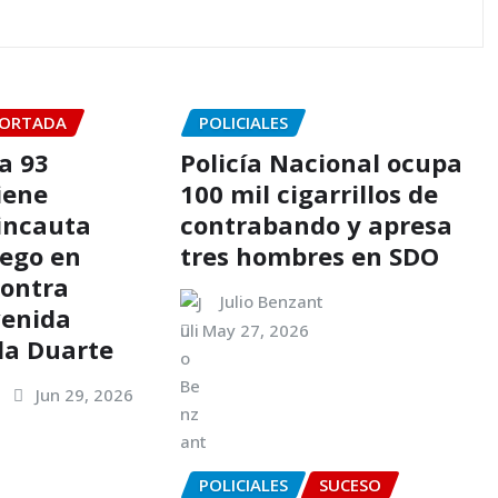
ORTADA
POLICIALES
a 93
Policía Nacional ocupa
iene
100 mil cigarrillos de
 incauta
contrabando y apresa
ego en
tres hombres en SDO
contra
Julio Benzant
venida
May 27, 2026
lla Duarte
Jun 29, 2026
POLICIALES
SUCESO