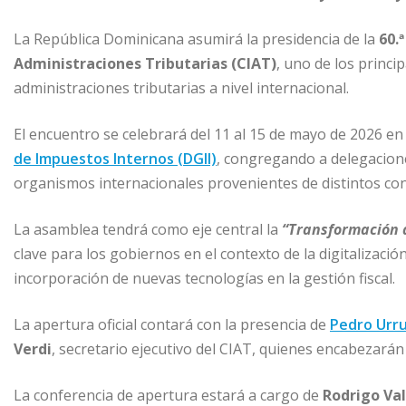
c
ai
k
at
ss
m
e
l
e
s
e
p
La República Dominicana asumirá la presidencia de la
60.
b
dI
A
n
ar
Administraciones Tributarias (CIAT)
, uno de los princi
o
n
p
g
ti
administraciones tributarias a nivel internacional.
o
p
e
r
El encuentro se celebrará del 11 al 15 de mayo de 2026 e
k
r
de Impuestos Internos (DGII)
, congregando a delegacione
organismos internacionales provenientes de distintos con
La asamblea tendrá como eje central la
“Transformación d
clave para los gobiernos en el contexto de la digitalizació
incorporación de nuevas tecnologías en la gestión fiscal.
La apertura oficial contará con la presencia de
Pedro Urru
Verdi
, secretario ejecutivo del CIAT, quienes encabezarán
La conferencia de apertura estará a cargo de
Rodrigo Va