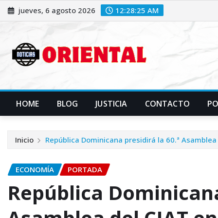
Saltar
jueves, 6 agosto 2026
12:28:27 AM
al
contenido
HOME
BLOG
JUSTICIA
CONTACTO
P
Inicio
República Dominicana presidirá la 60.ª Asamblea 
ECONOMÍA
PORTADA
República Dominicana 
Asamblea del CIAT e