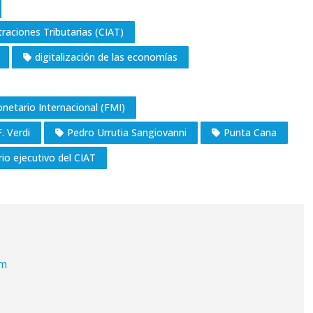
raciones Tributarias (CIAT)
digitalización de las economías
netario Internacional (FMI)
. Verdi
Pedro Urrutia Sangiovanni
Punta Cana
rio ejecutivo del CIAT
om