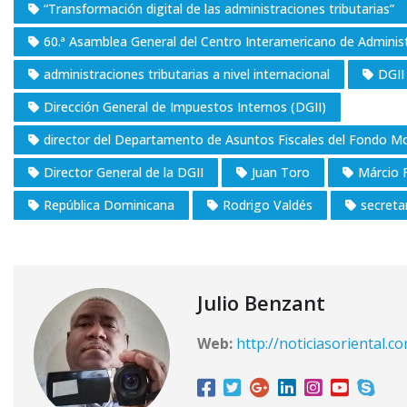
“Transformación digital de las administraciones tributarias”
60.ª Asamblea General del Centro Interamericano de Administ
administraciones tributarias a nivel internacional
DGII
Dirección General de Impuestos Internos (DGII)
director del Departamento de Asuntos Fiscales del Fondo Mo
Director General de la DGII
Juan Toro
Márcio F
República Dominicana
Rodrigo Valdés
secreta
Julio Benzant
Web:
http://noticiasoriental.c