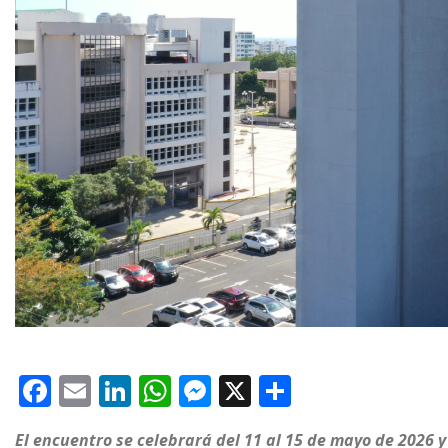
F
E
Li
W
M
X
C
a
m
n
h
e
o
El encuentro se celebrará del 11 al 15 de mayo de 2026 y