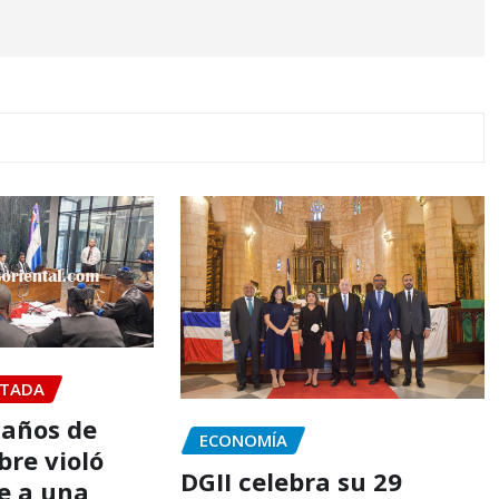
TADA
 años de
ECONOMÍA
bre violó
DGII celebra su 29
e a una