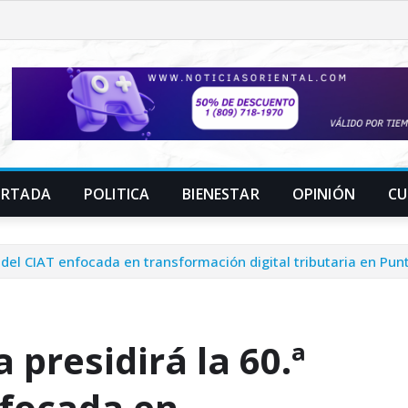
ORTADA
POLITICA
BIENESTAR
OPINIÓN
CU
del CIAT enfocada en transformación digital tributaria en Pun
presidirá la 60.ª
nfocada en