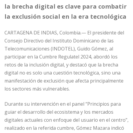
e
l
e
s
e
p
la brecha digital es clave para combatir
b
dI
A
n
ar
la exclusión social en la era tecnológica
o
n
p
g
ti
o
p
e
r
CARTAGENA DE INDIAS, Colombia.— El presidente del
Consejo Directivo del Instituto Dominicano de las
k
r
Telecomunicaciones (INDOTEL), Guido Gómez, al
participar en la Cumbre Regulatel 2024, abordó los
retos de la inclusión digital, y destacó que la brecha
digital no es solo una cuestión tecnológica, sino una
manifestación de exclusión que afecta principalmente
los sectores más vulnerables.
Durante su intervención en el panel “Principios para
guiar el desarrollo del ecosistema y los mercados
digitales actuales con enfoque del usuario en el centro”,
realizado en la referida cumbre, Gómez Mazara indicó