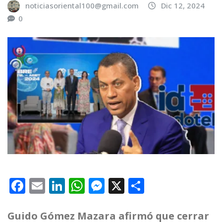
noticiasoriental100@gmail.com
Dic 12, 2024
0
F
E
Li
W
M
X
C
a
m
n
h
e
o
c
ai
k
at
ss
m
Guido Gómez Mazara afirmó que cerrar