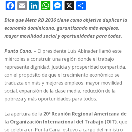
F
E
Li
W
M
X
C
a
m
n
h
e
o
Dice que Meta RD 2036 tiene como objetivo duplicar la
c
ai
k
at
ss
m
economía dominicana, garantizando más empleos,
e
l
e
s
e
p
mayor movilidad social y oportunidades para todos.
b
dI
A
n
ar
o
n
p
g
ti
Punta Cana.
–
El presidente Luis Abinader llamó este
miércoles a construir una región donde el trabajo
o
p
e
r
represente dignidad, justicia y prosperidad compartida,
k
r
con el propósito de que el crecimiento económico se
traduzca en más y mejores empleos, mayor movilidad
social, expansión de la clase media, reducción de la
pobreza y más oportunidades para todos.
La apertura de la
20ª Reunión Regional Americana de
la Organización Internacional del Trabajo (OIT)
, que
se celebra en Punta Cana, estuvo a cargo del ministro