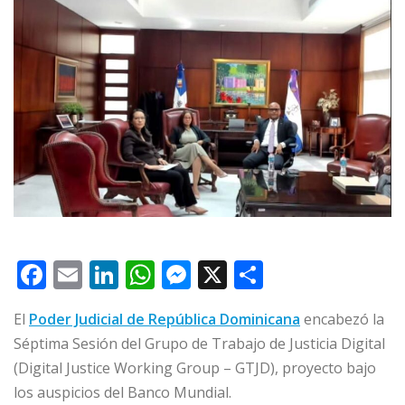
F
E
Li
W
M
X
C
a
m
n
h
e
o
El
Poder Judicial de República Dominicana
encabezó la
c
ai
k
at
ss
m
Séptima Sesión del Grupo de Trabajo de Justicia Digital
e
l
e
s
e
p
(Digital Justice Working Group – GTJD), proyecto bajo
b
dI
A
n
ar
los auspicios del Banco Mundial.