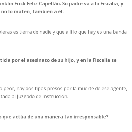
klin Erick Feliz Capellán. Su padre va a la Fiscalía, y
e no lo maten, también a él.
leras es tierra de nadie y que allí lo que hay es una banda
icia por el asesinato de su hijo, y en la Fiscalía se
s lo peor, hay dos tipos presos por la muerte de ese agente,
ntado al Juzgado de Instrucción.
ico que actúa de una manera tan irresponsable?