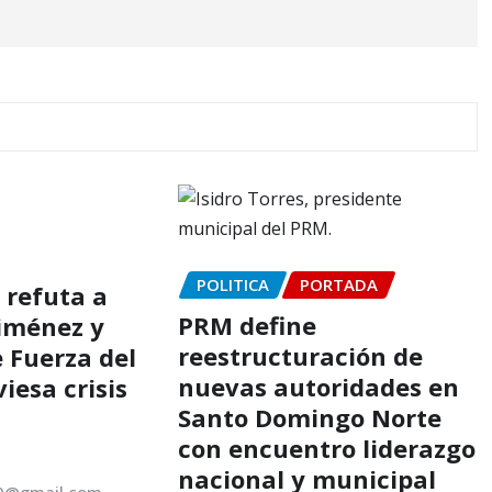
POLITICA
PORTADA
refuta a
PRM define
iménez y
reestructuración de
 Fuerza del
nuevas autoridades en
iesa crisis
Santo Domingo Norte
con encuentro liderazgo
nacional y municipal
00@gmail.com