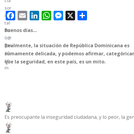
F
E
Li
W
M
X
C
a
m
n
h
e
o
Buenos días…
c
ai
k
at
ss
m
e
l
e
s
e
p
R
ealmente, la situación de República Dominicana es
b
dI
A
n
ar
sumamente delicada, y podemos afirmar, categórica
o
n
p
g
ti
que la seguridad, en este país, es un mito.
o
p
e
r
k
r
Es preocupante la inseguridad ciudadana, y lo peor, la gent