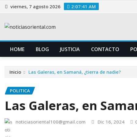
Saltar
viernes, 7 agosto 2026
2:07:42 AM
al
contenido
HOME
BLOG
JUSTICIA
CONTACTO
P
Inicio
Las Galeras, en Samaná, ¿tierra de nadie?
POLITICA
Las Galeras, en Saman
noticiasoriental100@gmail.com
Dic 16, 2024