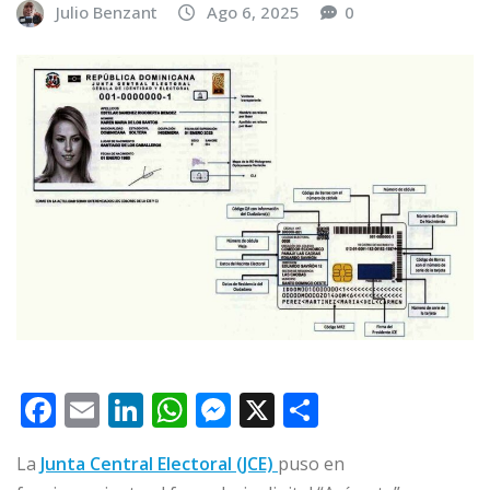
Julio Benzant
Ago 6, 2025
0
F
E
Li
W
M
X
C
a
m
n
h
e
o
La
Junta Central Electoral (JCE)
puso en
c
ai
k
at
ss
m