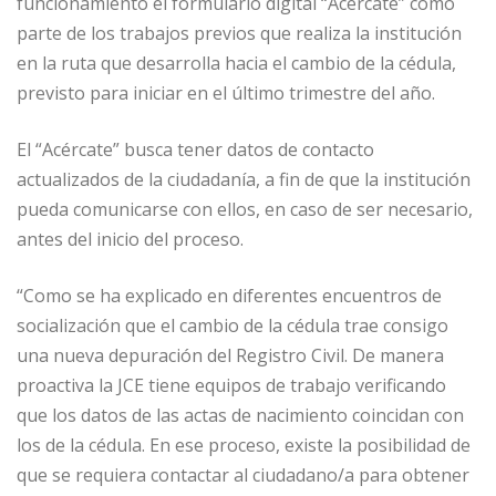
funcionamiento el formulario digital “Acércate” como
e
l
e
s
e
p
parte de los trabajos previos que realiza la institución
b
dI
A
n
ar
en la ruta que desarrolla hacia el cambio de la cédula,
o
n
p
g
ti
previsto para iniciar en el último trimestre del año.
o
p
e
r
El “Acércate” busca tener datos de contacto
k
r
actualizados de la ciudadanía, a fin de que la institución
pueda comunicarse con ellos, en caso de ser necesario,
antes del inicio del proceso.
“Como se ha explicado en diferentes encuentros de
socialización que el cambio de la cédula trae consigo
una nueva depuración del Registro Civil. De manera
proactiva la JCE tiene equipos de trabajo verificando
que los datos de las actas de nacimiento coincidan con
los de la cédula. En ese proceso, existe la posibilidad de
que se requiera contactar al ciudadano/a para obtener