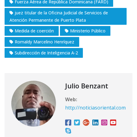
Fuerza Aérea de República Dominicana (FARD)
juez titular de la Oficina Judicial de Servicios de
Atención Permanente de Puerto Plata
Medida de coerción
Ministerio Público
Romaldy Marcelino Henríquez
Subdirección de Inteligencia A-2
Julio Benzant
Web:
http://noticiasoriental.com