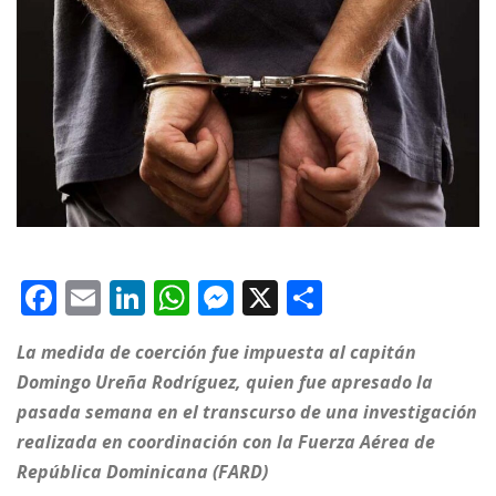
F
E
Li
W
M
X
C
a
m
n
h
e
o
La medida de coerción fue impuesta al capitán
c
ai
k
at
ss
m
Domingo Ureña Rodríguez, quien fue apresado la
e
l
e
s
e
p
pasada semana en el transcurso de una investigación
b
dI
A
n
ar
realizada en coordinación con la Fuerza Aérea de
o
n
p
g
ti
República Dominicana (FARD)