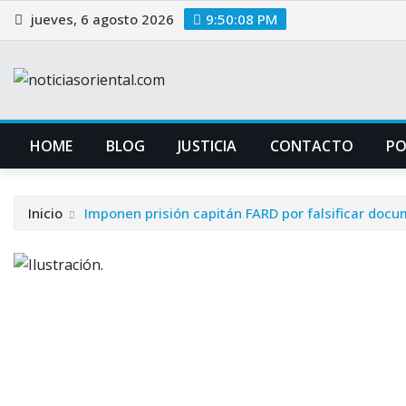
Saltar
jueves, 6 agosto 2026
9:50:09 PM
al
contenido
HOME
BLOG
JUSTICIA
CONTACTO
P
Inicio
Imponen prisión capitán FARD por falsificar docu