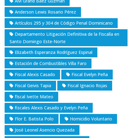
Alvi Grand Báez Guzmán
Anderson Lewis Rosario Pérez
Artículos 295 y 304 de Código Penal Dominicano
Departamento Litigación Definitiva de la Fiscalía en
Santo Domingo Este-Norte
Elizabeth Esperanza Rodríguez Espinal
Estación de Combustibles Villa Faro
Fiscal Alexis Casado
Fiscal Evelyn Peña
Fiscal Geivis Tapia
Fiscal Ignacio Rojas
fIscal Ivette Mateo
fiscales Alexis Casado y Evelyn Peña
Flor E. Batista Polo
Homicidio Voluntario
José Leonel Asencio Quezada