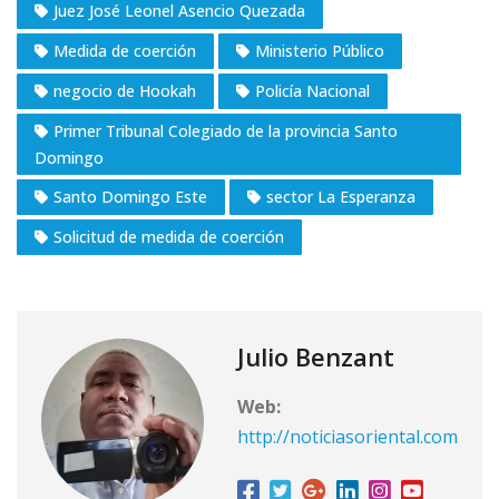
Juez José Leonel Asencio Quezada
Medida de coerción
Ministerio Público
negocio de Hookah
Policía Nacional
Primer Tribunal Colegiado de la provincia Santo
Domingo
Santo Domingo Este
sector La Esperanza
Solicitud de medida de coerción
Julio Benzant
Web:
http://noticiasoriental.com