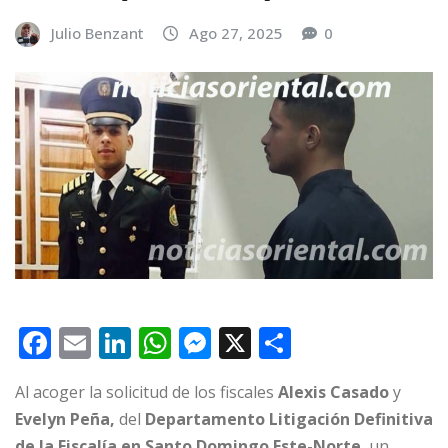
Julio Benzant
Ago 27, 2025
0
F
E
Li
W
M
X
C
a
m
n
h
e
o
Al acoger la solicitud de los fiscales
Alexis Casado
y
c
ai
k
at
ss
m
Evelyn Peña,
del
Departamento Litigación Definitiva
e
l
e
s
e
p
de la Fiscalía en Santo Domingo Este-Norte
, un