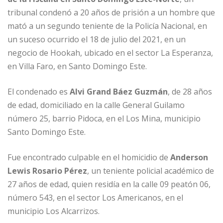
b
dI
A
n
ar
tribunal condenó a 20 años de prisión a un hombre que
o
n
p
g
ti
mató a un segundo teniente de la Policía Nacional, en
o
p
e
r
un suceso ocurrido el 18 de julio del 2021, en un
negocio de Hookah, ubicado en el sector La Esperanza,
k
r
en Villa Faro, en Santo Domingo Este.
El condenado es
Alvi Grand Báez Guzmán
, de 28 años
de edad, domiciliado en la calle General Guilamo
número 25, barrio Pidoca, en el Los Mina, municipio
Santo Domingo Este.
Fue encontrado culpable en el homicidio de
Anderson
Lewis Rosario Pérez
, un teniente policial académico de
27 años de edad, quien residía en la calle 09 peatón 06,
número 543, en el sector Los Americanos, en el
municipio Los Alcarrizos.