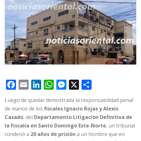
F
E
Li
W
M
X
C
a
m
n
h
e
o
Luego de quedar demostrada la responsabilidad penal
c
ai
k
at
ss
m
de manos de los
fiscales Ignacio Rojas y Alexis
e
l
e
s
e
p
Casado
, del
Departamento Litigación Definitiva de
b
dI
A
n
ar
la Fiscalía en Santo Domingo Este-Norte
, un tribunal
o
n
p
g
ti
condenó a
20 años de prisión
a un hombre que en