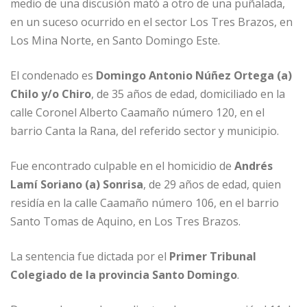
o
p
e
r
medio de una discusión mató a otro de una puñalada,
en un suceso ocurrido en el sector Los Tres Brazos, en
k
r
Los Mina Norte, en Santo Domingo Este.
El condenado es
Domingo Antonio Núñez Ortega (a)
Chilo y/o Chiro
, de 35 años de edad, domiciliado en la
calle Coronel Alberto Caamaño número 120, en el
barrio Canta la Rana, del referido sector y municipio.
Fue encontrado culpable en el homicidio de
Andrés
Lamí Soriano (a) Sonrisa
, de 29 años de edad, quien
residía en la calle Caamaño número 106, en el barrio
Santo Tomas de Aquino, en Los Tres Brazos.
La sentencia fue dictada por el
Primer Tribunal
Colegiado de la provincia Santo Domingo
.