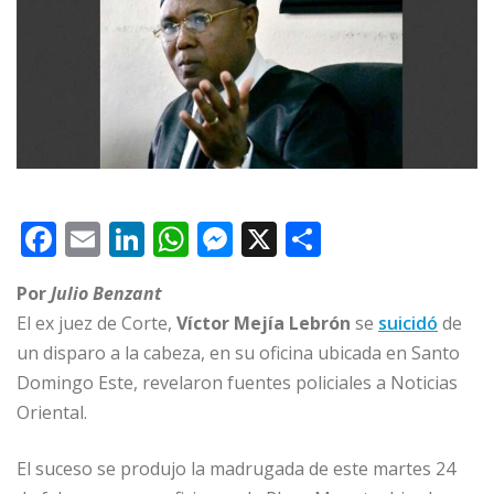
F
E
Li
W
M
X
C
a
m
n
h
e
o
Por
Julio Benzant
c
ai
k
at
ss
m
El ex juez de Corte,
Víctor Mejía Lebrón
se
suicidó
de
e
l
e
s
e
p
un disparo a la cabeza, en su oficina ubicada en Santo
b
dI
A
n
ar
Domingo Este, revelaron fuentes policiales a Noticias
o
n
p
g
ti
Oriental.
o
p
e
r
El suceso se produjo la madrugada de este martes 24
k
r