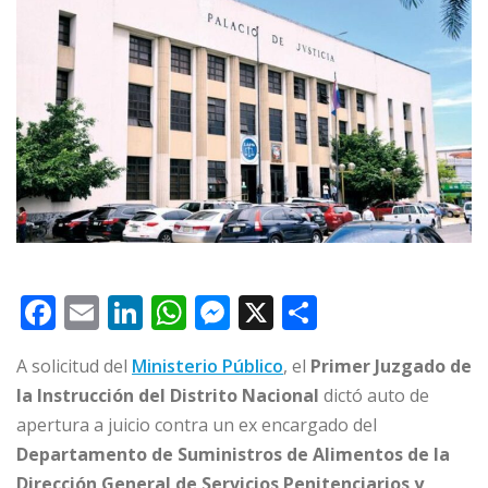
F
E
Li
W
M
X
C
a
m
n
h
e
o
A solicitud del
Ministerio Público
, el
Primer Juzgado de
c
ai
k
at
ss
m
la Instrucción del Distrito Nacional
dictó auto de
e
l
e
s
e
p
apertura a juicio contra un ex encargado del
b
dI
A
n
ar
Departamento de Suministros de Alimentos de la
o
n
p
g
ti
Dirección General de Servicios Penitenciarios y