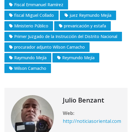
Fiscal Emmanuel Ramírez
fiscal Miguel Collado
juez Reymundo Mejía
Ministerio Público
prevaricación y estafa
Primer Juzgado de la Instrucción del Distrito Nacional
procurador adjunto Wilson Camacho
Raymundo Mejía
Reymundo Mejía
Wilson Camacho
Julio Benzant
Web:
http://noticiasoriental.com