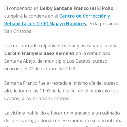
o
p
e
r
El condenado es
Deiby Santana Franco (a) El Pollo
k
r
cumplirá la condena en el
Centro de Corrección y
Rehabilitación (CCR) Najayo Hombres
, en la provincia
San Cristóbal.
Fue encontrado culpable de violar y asesinar a la niña
Carolin Franyelis Báez Ramírez
en la comunidad
Santana Abajo, del municipio Los Cacaos, suceso
ocurrido el 22 de octubre de 2023.
Santana Franco fue arrestado el mismo día del suceso,
alrededor de las 11:03 de la noche, en el municipio Los
Cacaos, provincia San Cristóbal.
La víctima había ido a hacer un mandado a un colmado
de la zona, lugar donde en ese momento se encontraba