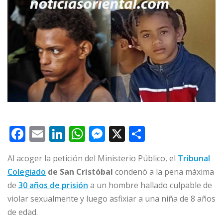
F
E
Li
W
M
X
C
a
m
n
h
e
o
Al acoger la petición del Ministerio Público, el
Tribunal
c
ai
k
at
ss
m
Colegiado
de San Cristóbal
condenó a la pena máxima
e
l
e
s
e
p
de
30 años de prisión
a un hombre hallado culpable de
b
dI
A
n
ar
violar sexualmente y luego asfixiar a una niña de 8 años
o
n
p
g
ti
de edad.