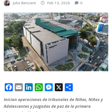
Julio Benzant
Feb 13, 2026
0
F
E
Li
W
M
X
C
a
m
n
h
e
o
Inician operaciones de tribunales de Niños, Niñas y
c
ai
k
at
ss
m
Adolescentes y juzgados de paz de la primera
e
l
e
s
e
p