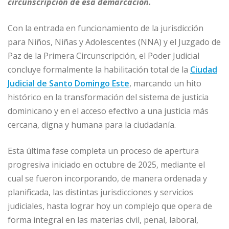
circunscripción de esa demarcación.
b
dI
A
n
ar
o
n
p
g
ti
Con la entrada en funcionamiento de la jurisdicción
para Niños, Niñas y Adolescentes (NNA) y el Juzgado de
o
p
e
r
Paz de la Primera Circunscripción, el Poder Judicial
k
r
concluye formalmente la habilitación total de la
Ciudad
Judicial de Santo Domingo Este
, marcando un hito
histórico en la transformación del sistema de justicia
dominicano y en el acceso efectivo a una justicia más
cercana, digna y humana para la ciudadanía.
Esta última fase completa un proceso de apertura
progresiva iniciado en octubre de 2025, mediante el
cual se fueron incorporando, de manera ordenada y
planificada, las distintas jurisdicciones y servicios
judiciales, hasta lograr hoy un complejo que opera de
forma integral en las materias civil, penal, laboral,