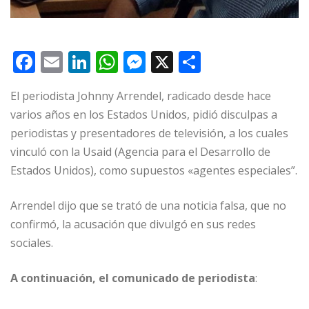
F
E
Li
W
M
X
C
a
m
n
h
e
o
El periodista Johnny Arrendel, radicado desde hace
c
ai
k
at
ss
m
varios años en los Estados Unidos, pidió disculpas a
e
l
e
s
e
p
periodistas y presentadores de televisión, a los cuales
b
dI
A
n
ar
vinculó con la Usaid (Agencia para el Desarrollo de
o
n
p
g
ti
Estados Unidos), como supuestos «agentes especiales”.
o
p
e
r
Arrendel dijo que se trató de una noticia falsa, que no
k
r
confirmó, la acusación que divulgó en sus redes
sociales.
A continuación, el comunicado de periodista
: