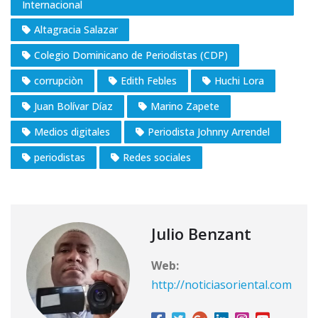
Internacional
Altagracia Salazar
Colegio Dominicano de Periodistas (CDP)
corrupciòn
Edith Febles
Huchi Lora
Juan Bolívar Díaz
Marino Zapete
Medios digitales
Periodista Johnny Arrendel
periodistas
Redes sociales
Julio Benzant
Web:
http://noticiasoriental.com