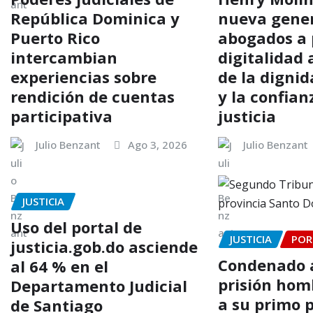
República Dominica y
nueva gene
Puerto Rico
abogados a 
intercambian
digitalidad 
experiencias sobre
de la dign
rendición de cuentas
y la confian
participativa
justicia
Julio Benzant
Ago 3, 2026
Julio Benzant
JUSTICIA
Uso del portal de
JUSTICIA
POR
justicia.gob.do asciende
Condenado a
al 64 % en el
prisión hom
Departamento Judicial
a su primo 
de Santiago