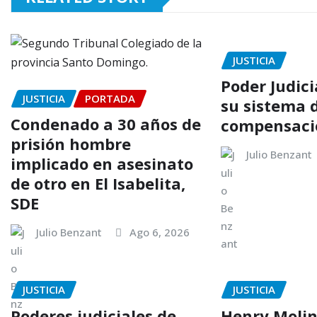
JUSTICIA
Poder Judici
JUSTICIA
PORTADA
su sistema 
Condenado a 30 años de
compensació
prisión hombre
Julio Benzant
implicado en asesinato
de otro en El Isabelita,
SDE
Julio Benzant
Ago 6, 2026
JUSTICIA
JUSTICIA
Poderes judiciales de
Henry Molin