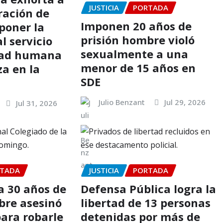
JUSTICIA
PORTADA
ración de
Imponen 20 años de
poner la
prisión hombre violó
al servicio
sexualmente a una
idad humana
menor de 15 años en
za en la
SDE
Julio Benzant
Jul 29, 2026
Jul 31, 2026
TADA
JUSTICIA
PORTADA
 30 años de
Defensa Pública logra la
bre asesinó
libertad de 13 personas
para robarle
detenidas por más de