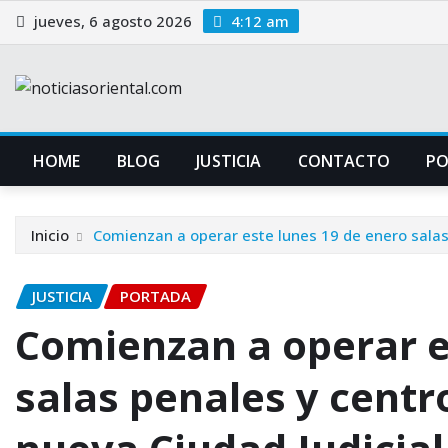
Saltar
jueves, 6 agosto 2026
4:12 am
al
contenido
HOME
BLOG
JUSTICIA
CONTACTO
P
Inicio
Comienzan a operar este lunes 19 de enero salas 
JUSTICIA
PORTADA
Comienzan a operar e
salas penales y centr