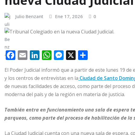
nueva Ciudad Judicial
Julio Benzant
Ene 17, 2026
0
F
E
Li
W
M
X
C
a
m
n
h
e
o
El Poder Judicial informó que a partir de este lunes 19 d
c
ai
k
at
ss
m
y los centros de entrevistas en la
Ciudad de Santo Domin
e
l
e
s
e
p
de nuevas facilidades de acceso, como parte del proceso de
b
dI
A
n
ar
moderna del país y de la región en materia de justicia.
o
n
p
g
ti
También entra en funcionamiento una sala de espera tec
o
p
e
r
parqueos, como parte del proceso de habilitación de la 
k
r
La Ciudad Judicial cuenta con una nueva sala de espera, c