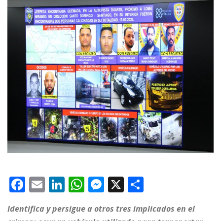
F
E
Li
W
M
X
C
a
m
n
h
e
o
Identifica y persigue a otros tres implicados en el
c
ai
k
at
ss
m