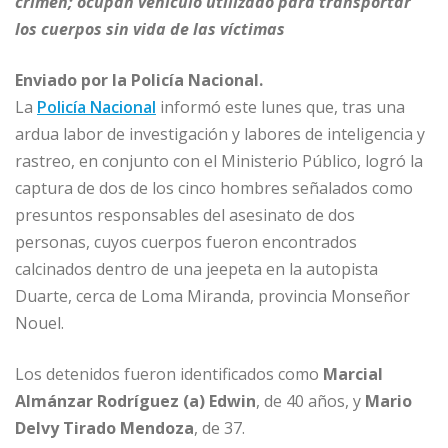
crimen; ocupan vehículo utilizado para transportar
e
l
e
s
e
p
los cuerpos sin vida de las víctimas
b
dI
A
n
ar
o
n
p
g
ti
Enviado por la Policía Nacional.
La
Policía Nacional
o
informó este lunes que, tras una
p
e
r
ardua labor de investigación y labores de inteligencia y
k
r
rastreo, en conjunto con el Ministerio Público, logró la
captura de dos de los cinco hombres señalados como
presuntos responsables del asesinato de dos
personas, cuyos cuerpos fueron encontrados
calcinados dentro de una jeepeta en la autopista
Duarte, cerca de Loma Miranda, provincia Monseñor
Nouel.
Los detenidos fueron identificados como
Marcial
Almánzar Rodríguez (a) Edwin
, de 40 años, y
Mario
Delvy Tirado Mendoza
, de 37.