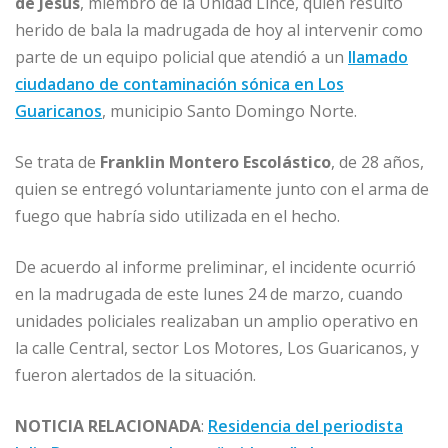
b
dI
A
n
ar
de Jesús
, miembro de la Unidad Lince, quien resultó
o
n
p
g
ti
herido de bala la madrugada de hoy al intervenir como
o
p
e
r
parte de un equipo policial que atendió a un
llamado
ciudadano de contaminación sónica en Los
k
r
Guaricanos
, municipio Santo Domingo Norte.
Se trata de
Franklin Montero Escolástico
, de 28 años,
quien se entregó voluntariamente junto con el arma de
fuego que habría sido utilizada en el hecho.
De acuerdo al informe preliminar, el incidente ocurrió
en la madrugada de este lunes 24 de marzo, cuando
unidades policiales realizaban un amplio operativo en
la calle Central, sector Los Motores, Los Guaricanos, y
fueron alertados de la situación.
NOTICIA RELACIONADA
:
Residencia del periodista