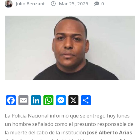
Julio Benzant
Mar 25, 2025
0
F
E
Li
W
M
X
C
a
m
n
h
e
o
La Policía Nacional informó que se entregó hoy lunes
c
ai
k
at
ss
m
un hombre señalado como el presunto responsable de
e
l
e
s
e
p
la muerte del cabo de la institución
José Alberto Arias